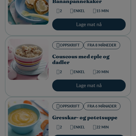
Bananpannekaker
2
ENKEL
15 MIN
Lage mat nå
OPPSKRIFT
FRA 8 MÅNEDER
Couscous med eple og
dadler
2
ENKEL
20 MIN
Lage mat nå
OPPSKRIFT
FRA 6 MÅNADER
Gresskar- og potetsuppe
2
ENKEL
22 MIN