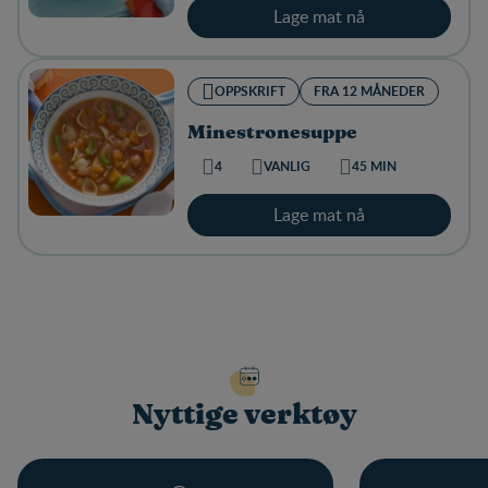
Lage mat nå
OPPSKRIFT
FRA 12 MÅNEDER
Minestronesuppe
4
VANLIG
45 MIN
Lage mat nå
Nyttige verktøy