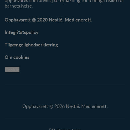
oppbevares som anvist på forpakning for å unngå risiko for
barnets helse.
Opphavsrett @ 2020 Nestlé. Med enerett.
Integritätspolicy
Tilgængelighedserklæring
Om cookies
Cookie
Opphavsrett @ 2026 Nestlé. Med enerett.