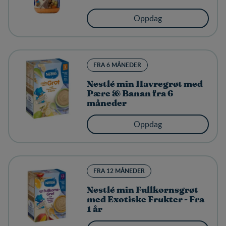
e
Oppdag
t
e
n
e
FRA 6 MÅNEDER
Nestlé min Havregrøt med
Pære & Banan fra 6
måneder
Oppdag
FRA 12 MÅNEDER
Nestlé min Fullkornsgrøt
med Exotiske Frukter - Fra
1 år