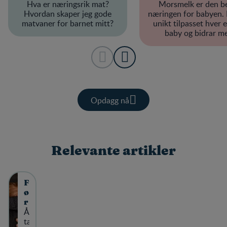
Hva er næringsrik mat?
Morsmelk er den b
Hvordan skaper jeg gode
næringen for babyen.
matvaner for barnet mitt?
unikt tilpasset hver 
baby og bidrar m
antistoffer for å gi 
beskyttelse mot infek
Opdagg nå
Relevante artikler
F
ø
r
Å
s
ta
t