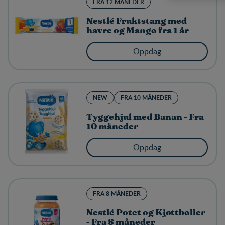
FRA 12 MÅNEDER
F
o
Nestlé Fruktstang med
r
havre og Mango fra 1 år
s
t
Oppdag
å
f
o
r
s
NEW
FRA 10 MÅNEDER
k
j
Tyggehjul med Banan - Fra
e
10 måneder
l
l
Oppdag
e
n
e
o
g
FRA 8 MÅNEDER
l
i
Nestlé Potet og Kjøttboller
k
- Fra 8 måneder
h