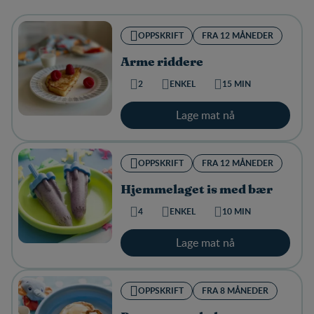
OPPSKRIFT
FRA 12 MÅNEDER
Arme riddere
2
ENKEL
15 MIN
Lage mat nå
OPPSKRIFT
FRA 12 MÅNEDER
Hjemmelaget is med bær
4
ENKEL
10 MIN
Lage mat nå
OPPSKRIFT
FRA 8 MÅNEDER