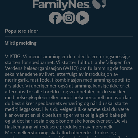
Populære sider
Støtte
Produkter
Viktig melding
FAQ
Våre produkter
Våre merker
VIKTIG. Vi mener amming er den ideelle ernæringsmessige
starten for spedbarnet. Vi støtter fullt ut anbefalingen fra
Verdens helseorganisasjon (WHO) om fullamming de første
seks månedene av livet, etterfulgt av introduksjon av
næringsrik, fast føde, i kombinasjon med amming opptil to
års alder. Vi anerkjenner også at amming kanskje ikke er et
alternativ for alle foreldre, og vi anbefaler, at du snakker
med helsesykepleier eller annet helsepersonell om hvordan
du best sikrer spedbarnets ernæring og når du skal starte
med tilleggskost. Hvis du velger å ikke amme skal du være
klar over at en slik beslutning er vanskelig å gå tilbake på,
og at det har sosiale og økonomiske konsekvenser. Delvis
flaskemating vil redusere produksjon av morsmelk.
Morsmelkerstatning skal alltid tilberedes, brukes og