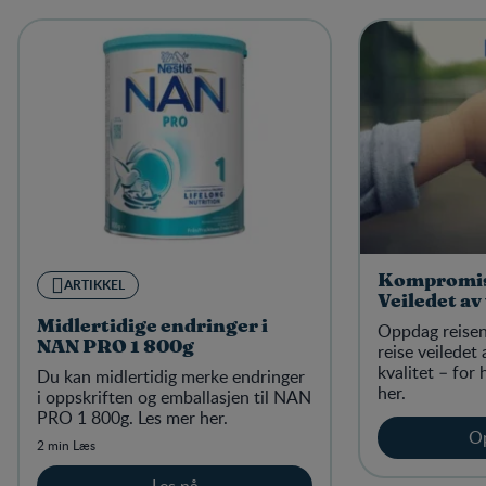
Kompromiss
ARTIKKEL
Veiledet av
Midlertidige endringer i
Oppdag reisen
NAN PRO 1 800g
reise veiledet
kvalitet – for
Du kan midlertidig merke endringer
her.
i oppskriften og emballasjen til NAN
PRO 1 800g. Les mer her.
O
2 min Læs
Les nå