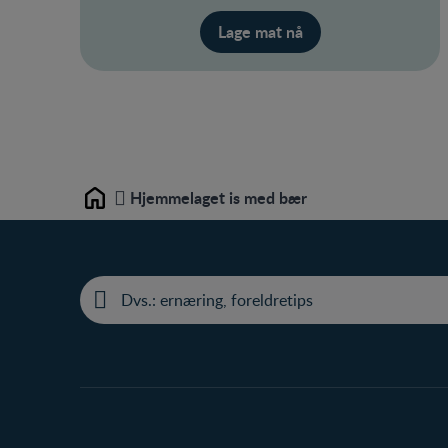
Lage mat nå
Hjemmelaget is med bær
Home