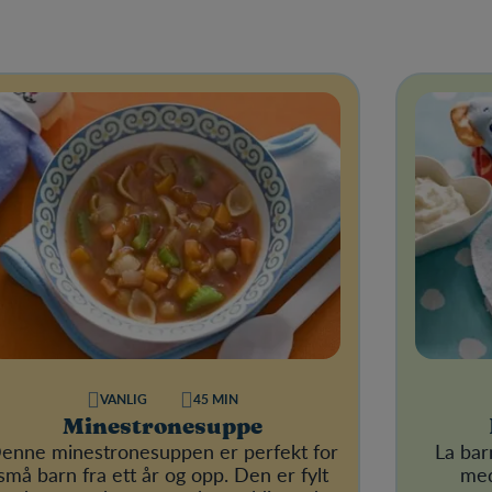
VANLIG
45 MIN
Minestronesuppe
enne minestronesuppen er perfekt for
La bar
små barn fra ett år og opp. Den er fylt
med