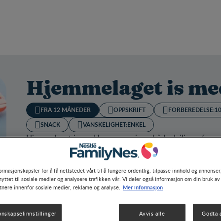
Hjemmelaget is me
FRA 12 MÅNEDER
OPPSKRIFT
FORBEREDELSE:
1
SNACK
VANSKELIGHET:
ENKEL
Hjemmelaget is med bær, som gir en både deilig og farge
ormasjonskapsler for å få nettstedet vårt til å fungere ordentlig, tilpasse innhold og annonser,
yttet til sosiale medier og analysere trafikken vår. Vi deler også informasjon om din bruk av
Mer informasjon
tnere innenfor sosiale medier, reklame og analyse.
onskapselinnstillinger
Avvis alle
Godta a