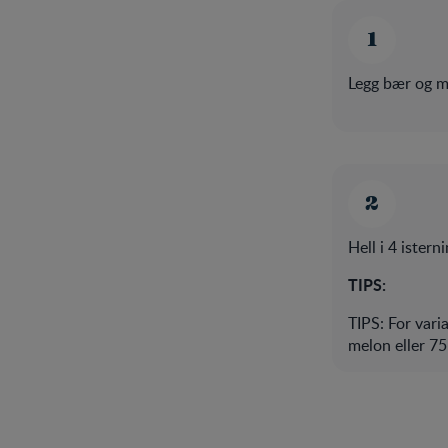
Legg bær og me
Hell i 4 istern
TIPS:
TIPS: For var
melon eller 75