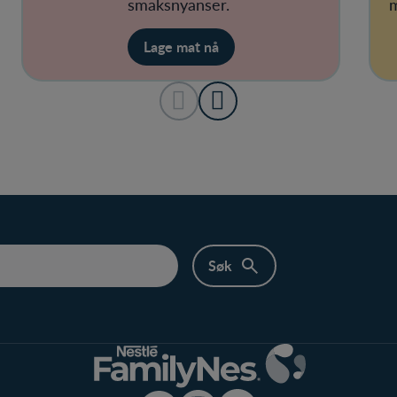
smaksnyanser.
m
Lage mat nå