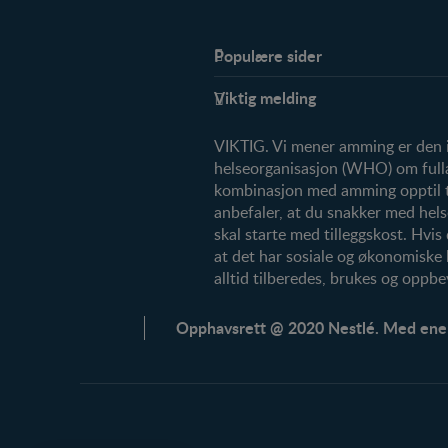
Populære sider
Støtte
Viktig melding
FAQ
VIKTIG. Vi mener amming er den id
helseorganisasjon (WHO) om fullam
kombinasjon med amming opptil to å
anbefaler, at du snakker med hels
skal starte med tilleggskost. Hvis
at det har sosiale og økonomiske
alltid tilberedes, brukes og oppbe
Opphavsrett @ 2020 Nestlé. Med ener