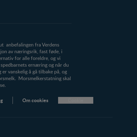
 ut anbefalingen fra Verdens
on av næringsrik, fast føde, i
ativ for alle foreldre, og vi
r spedbarnets ernæring og når du
 er vanskelig å gå tilbake på, og
morsmelk. Morsmelkerstatning skal
se.
ng
Om cookies
Cookie