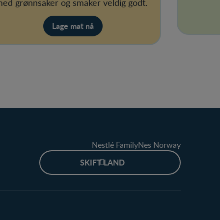
ed grønnsaker og smaker veldig godt.
Lage mat nå
Nestlé FamilyNes Norway
SKIFT LAND