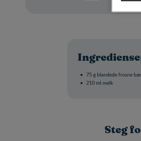
Ingrediense
75 g blandede frosne bær
210 ml melk
Steg fo