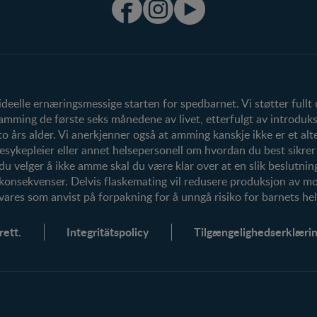
Produkter
Våre produkter
Våre merker
eelle ernæringsmessige starten for spedbarnet. Vi støtter fullt
ming de første seks månedene av livet, etterfulgt av introduksj
rs alder. Vi anerkjenner også at amming kanskje ikke er et altern
esykepleier eller annet helsepersonell om hvordan du best sikre
 du velger å ikke amme skal du være klar over at en slik beslutning
 konsekvenser. Delvis flaskemating vil redusere produksjon av 
vares som anvist på forpakning for å unngå risiko for barnets hel
ett.
Integritätspolicy
Tilgængelighedserklæri