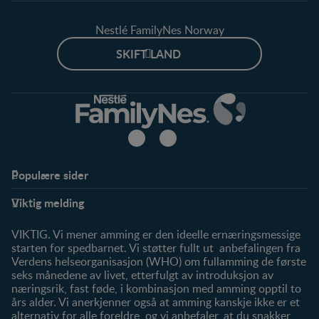
Nestlé FamilyNes Norway
SKIFT LAND
Populære sider
Støtte
Produkter
Viktig melding
FAQ
Våre produkter
Våre merker
VIKTIG. Vi mener amming er den ideelle ernæringsmessige
starten for spedbarnet. Vi støtter fullt ut anbefalingen fra
Verdens helseorganisasjon (WHO) om fullamming de første
seks månedene av livet, etterfulgt av introduksjon av
næringsrik, fast føde, i kombinasjon med amming opptil to
års alder. Vi anerkjenner også at amming kanskje ikke er et
alternativ for alle foreldre, og vi anbefaler, at du snakker