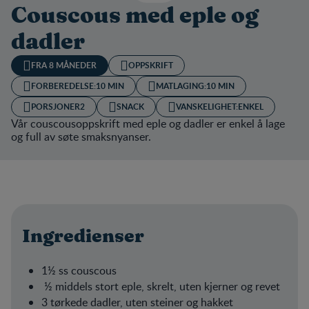
Couscous med eple og
dadler
FRA 8 MÅNEDER
OPPSKRIFT
FORBEREDELSE:
10 MIN
MATLAGING:
10 MIN
PORSJONER
2
SNACK
VANSKELIGHET:
ENKEL
Vår couscousoppskrift med eple og dadler er enkel å lage
og full av søte smaksnyanser.
Ingredienser
1½ ss couscous
½ middels stort eple, skrelt, uten kjerner og revet
3 tørkede dadler, uten steiner og hakket