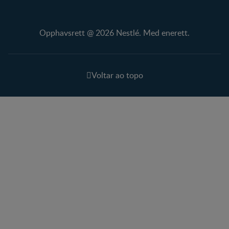
Opphavsrett @ 2026 Nestlé. Med enerett.
Voltar ao topo