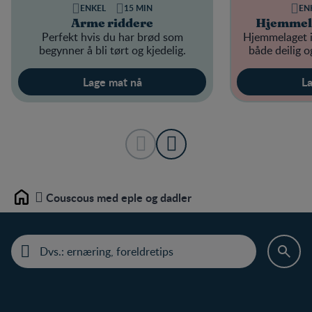
ENKEL
15 MIN
EN
Arme riddere
Hjemmela
Perfekt hvis du har brød som
Hjemmelaget i
begynner å bli tørt og kjedelig.
både deilig o
Lage mat nå
La
Couscous med eple og dadler
Home