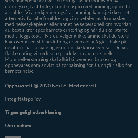
seks månedene av livet, etterfulgt av introduksjon av
næringsrik, fast føde, i kombinasjon med amming opptil to
års alder. Vi anerkjenner også at amming kanskje ikke er et
alternativ for alle foreldre, og vi anbefaler, at du snakker
med helsesykepleier eller annet helsepersonell om hvordan
du best sikrer spedbarnets ernæring og når du skal starte
med tilleggskost. Hvis du velger å ikke amme skal du være
klar over at en slik beslutning er vanskelig å gå tilbake på,
og at det har sosiale og økonomiske konsekvenser. Delvis
flaskemating vil redusere produksjon av morsmelk.
Morsmelkerstatning skal alltid tilberedes, brukes og
oppbevares som anvist på forpakning for å unngå risiko for
barnets helse.
Opphavsrett @ 2020 Nestlé. Med enerett.
Integritätspolicy
Tilgængelighedserklæring
Om cookies