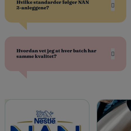
Hvilke standarder følger NAN
2‑anleggene?
Hvordan vet jeg at hver batch har
samme kvalitet?