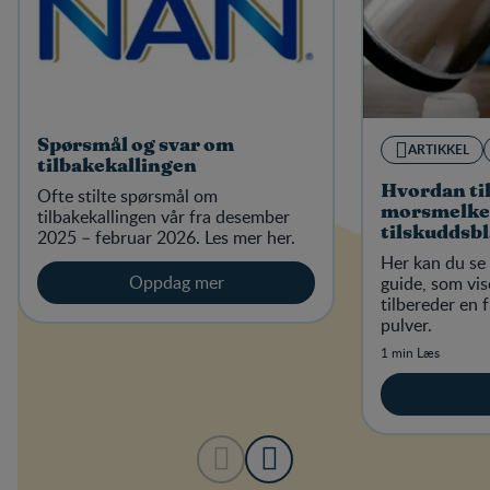
Spørsmål og svar om
ARTIKKEL
tilbakekallingen
Hvordan ti
Ofte stilte spørsmål om
morsmelke
tilbakekallingen vår fra desember
tilskuddsbl
2025 – februar 2026. Les mer her.
melkedrik
Her kan du se 
Oppdag mer
guide, som vi
tilbereder en
pulver.
1 min Læs