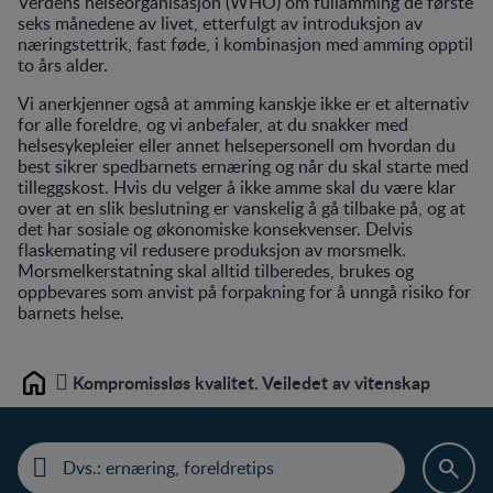
Verdens helseorganisasjon (WHO) om fullamming de første
seks månedene av livet, etterfulgt av introduksjon av
næringstettrik, fast føde, i kombinasjon med amming opptil
to års alder.
Vi anerkjenner også at amming kanskje ikke er et alternativ
for alle foreldre, og vi anbefaler, at du snakker med
helsesykepleier eller annet helsepersonell om hvordan du
best sikrer spedbarnets ernæring og når du skal starte med
tilleggskost. Hvis du velger å ikke amme skal du være klar
over at en slik beslutning er vanskelig å gå tilbake på, og at
det har sosiale og økonomiske konsekvenser. Delvis
flaskemating vil redusere produksjon av morsmelk.
Morsmelkerstatning skal alltid tilberedes, brukes og
oppbevares som anvist på forpakning for å unngå risiko for
barnets helse.
Kompromissløs kvalitet. Veiledet av vitenskap
Home