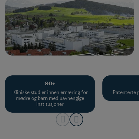
80+
Kliniske studier innen ernæring for
Patenterte 
mødre og barn med uavhengige
institusjoner