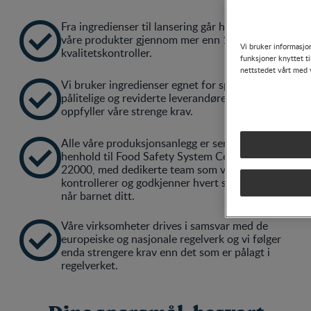
Fra ingredienser til lansering går hver batch av

våre produkter gjennom mer enn 1 200
Vi bruker informasjon
kvalitetskontroller.
funksjoner knyttet ti
nettstedet vårt med 
Vi bruker ingredienser egnet for spedbarn fra

pålitelige og reviderte leverandører som
oppfyller våre strenge krav.
Alle våre produksjonsanlegg er sertifisert i

henhold til Food Safety System Certification
22000, med dedikerte team som verifiserer,
kontrollerer og godkjenner hvert steg før noe
når barnet ditt.
Våre virksomheter drives i samsvar med de

europeiske og nasjonale regelverk og vi følger
enda strengere krav enn det som er pålagt i
regelverket.