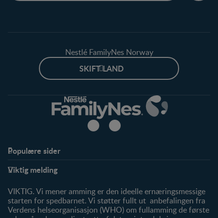
Nestlé FamilyNes Norway
SKIFT LAND
Populære sider
Støtte
Produkter
Viktig melding
FAQ
Våre produkter
Våre merker
VIKTIG. Vi mener amming er den ideelle ernæringsmessige
starten for spedbarnet. Vi støtter fullt ut anbefalingen fra
Verdens helseorganisasjon (WHO) om fullamming de første