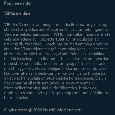
Populære sider
Støtte
Produkter
Viktig melding
FAQ
Våre produkter
Våre merker
VIKTIG. Vi mener amming er den ideelle ernæringsmessige
starten for spedbarnet. Vi støtter fullt ut anbefalingen fra
Verdens helseorganisasjon (WHO) om fullamming de første
seks månedene av livet, etterfulgt av introduksjon av
næringsrik, fast føde, i kombinasjon med amming opptil to
års alder. Vi anerkjenner også at amming kanskje ikke er et
alternativ for alle foreldre, og vi anbefaler, at du snakker
med helsesykepleier eller annet helsepersonell om hvordan
du best sikrer spedbarnets ernæring og når du skal starte
med tilleggskost. Hvis du velger å ikke amme skal du være
klar over at en slik beslutning er vanskelig å gå tilbake på,
og at det har sosiale og økonomiske konsekvenser. Delvis
flaskemating vil redusere produksjon av morsmelk.
Morsmelkerstatning skal alltid tilberedes, brukes og
oppbevares som anvist på forpakning for å unngå risiko for
barnets helse.
Opphavsrett @ 2020 Nestlé. Med enerett.