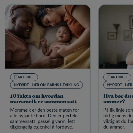
ARTIKKEL
ARTIKKEL
NYFØDT - LÆR OM BARNS UTVIKLING
NYFØDT - LÆR
10 fakta om hvordan
Hva bør du 
morsmelk er sammensatt
ammer?
Morsmelk er den beste maten for
På lik linje so
alle nyfødte barn. Den er perfekt
riktig mens du
sammensatt, passelig varm, lett
viktig at du f
tilgjengelig og enkel å fordøye.
du ammer.