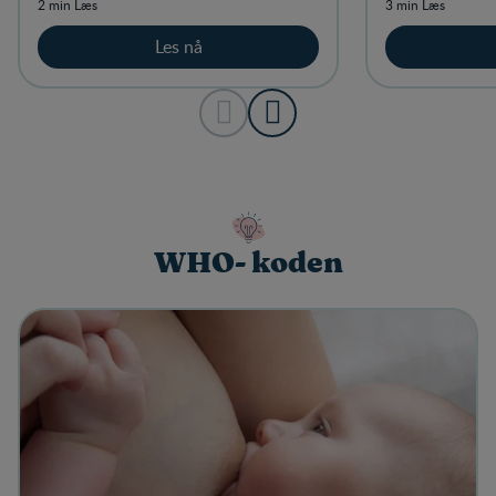
2 min Læs
3 min Læs
Les nå
WHO- koden