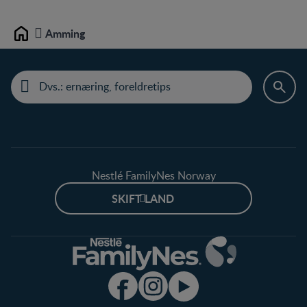
Amming
Home
Nestlé FamilyNes Norway
SKIFT LAND