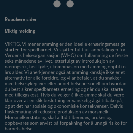
Populære sider
Støtte
Produkter
Viktig melding
FAQ
Våre produkter
Våre merker
VIKTIG. Vi mener amming er den ideelle ernæringsmessige
starten for spedbarnet. Vi støtter fullt ut anbefalingen fra
Verdens helseorganisasjon (WHO) om fullamming de første
seks månedene av livet, etterfulgt av introduksjon av
næringsrik, fast føde, i kombinasjon med amming opptil to
års alder. Vi anerkjenner også at amming kanskje ikke er et
alternativ for alle foreldre, og vi anbefaler, at du snakker
med helsesykepleier eller annet helsepersonell om hvordan
du best sikrer spedbarnets ernæring og når du skal starte
med tilleggskost. Hvis du velger å ikke amme skal du være
klar over at en slik beslutning er vanskelig å gå tilbake på,
og at det har sosiale og økonomiske konsekvenser. Delvis
flaskemating vil redusere produksjon av morsmelk.
Morsmelkerstatning skal alltid tilberedes, brukes og
oppbevares som anvist på forpakning for å unngå risiko for
barnets helse.