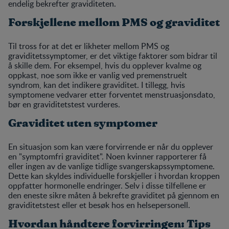
endelig bekrefter graviditeten.
Forskjellene mellom PMS og graviditet
Til tross for at det er likheter mellom PMS og
graviditetssymptomer, er det viktige faktorer som bidrar til
å skille dem. For eksempel, hvis du opplever kvalme og
oppkast, noe som ikke er vanlig ved premenstruelt
syndrom, kan det indikere graviditet. I tillegg, hvis
symptomene vedvarer etter forventet menstruasjonsdato,
bør en graviditetstest vurderes.
Graviditet uten symptomer
En situasjon som kan være forvirrende er når du opplever
en "symptomfri graviditet". Noen kvinner rapporterer få
eller ingen av de vanlige tidlige svangerskapssymptomene.
Dette kan skyldes individuelle forskjeller i hvordan kroppen
oppfatter hormonelle endringer. Selv i disse tilfellene er
den eneste sikre måten å bekrefte graviditet på gjennom en
graviditetstest eller et besøk hos en helsepersonell.
Hvordan håndtere forvirringen: Tips