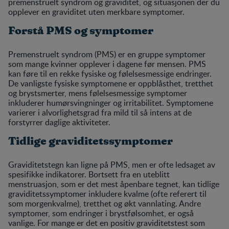
premenstruelt syndrom og graviditet, og situasjonen der du
opplever en graviditet uten merkbare symptomer.
Forstå PMS og symptomer
Premenstruelt syndrom (PMS) er en gruppe symptomer
som mange kvinner opplever i dagene før mensen. PMS
kan føre til en rekke fysiske og følelsesmessige endringer.
De vanligste fysiske symptomene er oppblåsthet, tretthet
og brystsmerter, mens følelsesmessige symptomer
inkluderer humørsvingninger og irritabilitet. Symptomene
varierer i alvorlighetsgrad fra mild til så intens at de
forstyrrer daglige aktiviteter.
Tidlige graviditetssymptomer
Graviditetstegn kan ligne på PMS, men er ofte ledsaget av
spesifikke indikatorer. Bortsett fra en uteblitt
menstruasjon, som er det mest åpenbare tegnet, kan tidlige
graviditetssymptomer inkludere kvalme (ofte referert til
som morgenkvalme), tretthet og økt vannlating. Andre
symptomer, som endringer i brystfølsomhet, er også
vanlige. For mange er det en positiv graviditetstest som