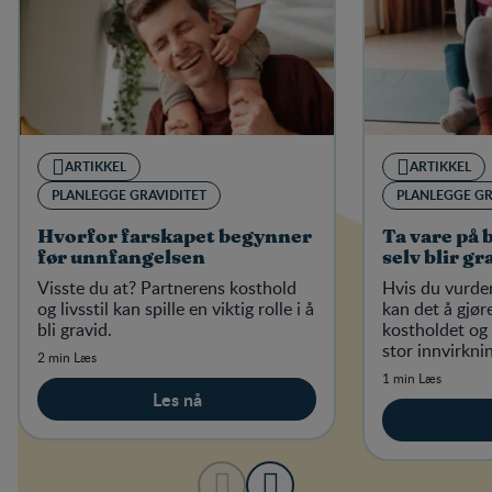
ARTIKKEL
ARTIKKEL
PLANLEGGE GRAVIDITET
PLANLEGGE GR
Hvorfor farskapet begynner
Ta vare på 
før unnfangelsen
selv blir gr
Visste du at? Partnerens kosthold
Hvis du vurder
og livsstil kan spille en viktig rolle i å
kan det å gjør
bli gravid.
kostholdet og 
stor innvirkni
2 min Læs
barn.
1 min Læs
Les nå