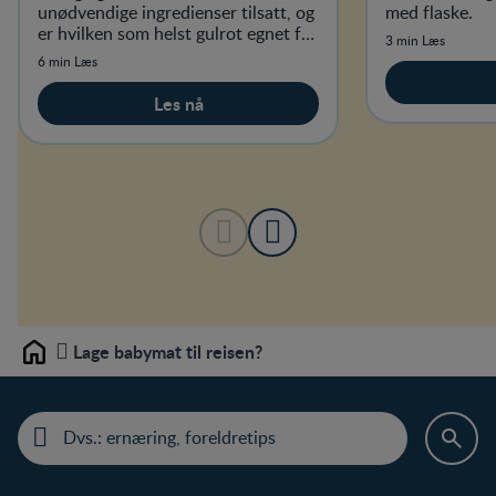
unødvendige ingredienser tilsatt, og
med flaske.
er hvilken som helst gulrot egnet for
3 min Læs
Nestlé barnemat?
6 min Læs
Les nå
Lage babymat til reisen?
Home