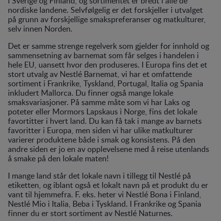
i Sverige og Finland, og sortimentet er bredt i alle de
nordiske landene. Selvfølgelig er det forskjeller i utvalget
på grunn av forskjellige smakspreferanser og matkulturer,
selv innen Norden.
Det er samme strenge regelverk som gjelder for innhold og
sammensetning av barnemat som får selges i handelen i
hele EU, uansett hvor den produseres. I Europa fins det et
stort utvalg av Nestlé Barnemat, vi har et omfattende
sortiment i Frankrike, Tyskland, Portugal, Italia og Spania
inkludert Mallorca. Du finner også mange lokale
smaksvariasjoner. På samme måte som vi har Laks og
poteter eller Mormors Lapskaus i Norge, fins det lokale
favortitter i hvert land. Du kan få tak i mange av barnets
favoritter i Europa, men siden vi har ulike matkulturer
varierer produktene både i smak og konsistens. På den
andre siden er jo en av opplevelsene med å reise utenlands
å smake på den lokale maten!
I mange land står det lokale navn i tillegg til Nestlé på
etiketten, og iblant også et lokalt navn på et produkt du er
vant til hjemmefra. F. eks. heter vi Nestlé Bona i Finland,
Nestlé Mio i Italia, Beba i Tyskland. I Frankrike og Spania
finner du er stort sortiment av Nestlé Naturnes.