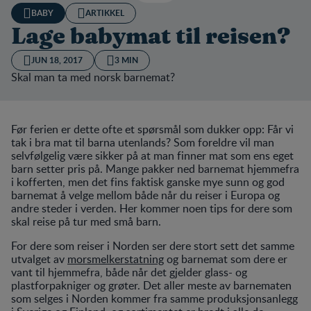
BABY
ARTIKKEL
Lage babymat til reisen?
JUN 18, 2017
3 MIN
Skal man ta med norsk barnemat?
Før ferien er dette ofte et spørsmål som dukker opp: Får vi
tak i bra mat til barna utenlands? Som foreldre vil man
selvfølgelig være sikker på at man finner mat som ens eget
barn setter pris på. Mange pakker ned barnemat hjemmefra
i kofferten, men det fins faktisk ganske mye sunn og god
barnemat å velge mellom både når du reiser i Europa og
andre steder i verden. Her kommer noen tips for dere som
skal reise på tur med små barn.
For dere som reiser i Norden ser dere stort sett det samme
utvalget av
morsmelkerstatning
og barnemat som dere er
vant til hjemmefra, både når det gjelder glass- og
plastforpakniger og grøter. Det aller meste av barnematen
som selges i Norden kommer fra samme produksjonsanlegg