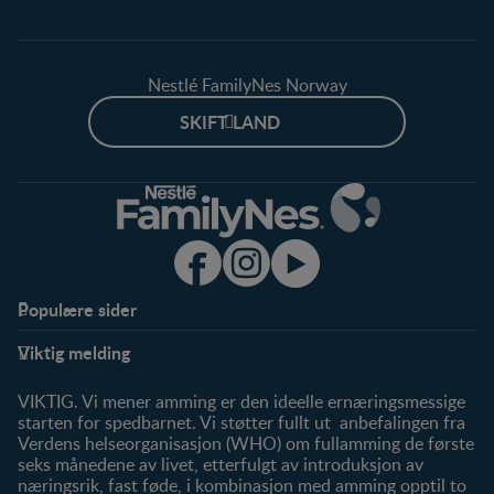
Nestlé FamilyNes Norway
SKIFT LAND
Populære sider
Støtte
Produkter
Viktig melding
FAQ
Våre produkter
Våre merker
VIKTIG. Vi mener amming er den ideelle ernæringsmessige
starten for spedbarnet. Vi støtter fullt ut anbefalingen fra
Verdens helseorganisasjon (WHO) om fullamming de første
seks månedene av livet, etterfulgt av introduksjon av
næringsrik, fast føde, i kombinasjon med amming opptil to