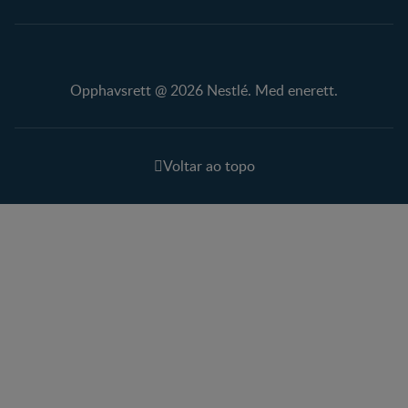
Opphavsrett @ 2026 Nestlé. Med enerett.
Voltar ao topo