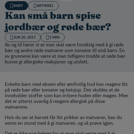
BABY
ARTIKKEL
Kan små barn spise
jordbær og røde bær?
JUN 20, 2017
1 MIN
Av og til hører vi at man skal være forsiktig med å gi røde
bær og andre røde matvarer som tomater til små barn. En
av grunnene kan være at man tidligere trodde at røde bær
kunne gi allergiske reaksjoner og utslett.
Enkelte barn med eksem eller ømfintlig hud kan reagere litt
på røde bær eller tomater og ketsjup. Det skyldes at de
inneholder stoffer som kan irritere huden eller magen. Men
det er ytterst uvanlig å reagere allergisk på disse
matvarene.
Hvis du ser at barnet får litt prikker av matvaren, kan du
vente en stund med å gi matvaren, og så prøve igjen.
Det er ikke noe belegg for at man skal vente med å gi