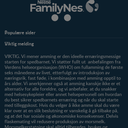
Populære sider
Støtte
Produkter
Viktig melding
FAQ
Våre produkter
Våre merker
VIKTIG. Vi mener amming er den ideelle ernæringsmessige
starten for spedbarnet. Vi støtter fullt ut anbefalingen fra
Verdens helseorganisasjon (WHO) om fullamming de første
seks månedene av livet, etterfulgt av introduksjon av
næringsrik, fast føde, i kombinasjon med amming opptil to
års alder. Vi anerkjenner også at amming kanskje ikke er et
alternativ for alle foreldre, og vi anbefaler, at du snakker
med helsesykepleier eller annet helsepersonell om hvordan
du best sikrer spedbarnets ernæring og når du skal starte
med tilleggskost. Hvis du velger å ikke amme skal du være
klar over at en slik beslutning er vanskelig å gå tilbake på,
og at det har sosiale og økonomiske konsekvenser. Delvis
flaskemating vil redusere produksjon av morsmelk.
Morsmelkerstatning skal alltid tilberedes, brukes og