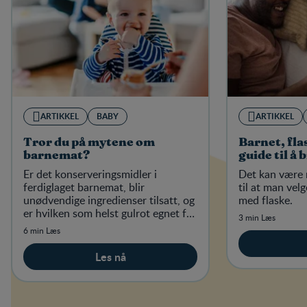
ARTIKKEL
BABY
ARTIKKEL
Tror du på mytene om
Barnet, fla
barnemat?
guide til å 
Er det konserveringsmidler i
Det kan være 
ferdiglaget barnemat, blir
til at man velg
unødvendige ingredienser tilsatt, og
med flaske.
er hvilken som helst gulrot egnet for
3 min Læs
Nestlé barnemat?
6 min Læs
Les nå