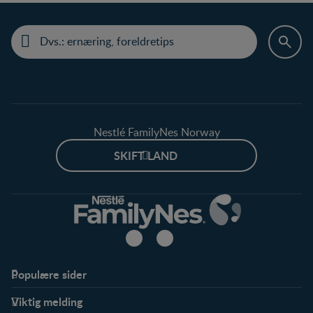
Nestlé FamilyNes Norway
SKIFT LAND
Populære sider
Støtte
Produkter
Viktig melding
FAQ
Våre produkter