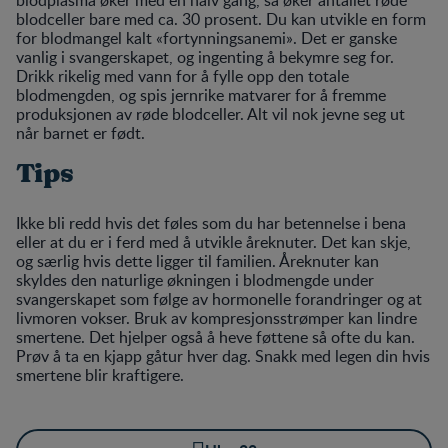
blodceller bare med ca. 30 prosent. Du kan utvikle en form
for blodmangel kalt «fortynningsanemi». Det er ganske
vanlig i svangerskapet, og ingenting å bekymre seg for.
Drikk rikelig med vann for å fylle opp den totale
blodmengden, og spis jernrike matvarer for å fremme
produksjonen av røde blodceller. Alt vil nok jevne seg ut
når barnet er født.
Tips
Ikke bli redd hvis det føles som du har betennelse i bena
eller at du er i ferd med å utvikle åreknuter. Det kan skje,
og særlig hvis dette ligger til familien. Åreknuter kan
skyldes den naturlige økningen i blodmengde under
svangerskapet som følge av hormonelle forandringer og at
livmoren vokser. Bruk av kompresjonsstrømper kan lindre
smertene. Det hjelper også å heve føttene så ofte du kan.
Prøv å ta en kjapp gåtur hver dag. Snakk med legen din hvis
smertene blir kraftigere.