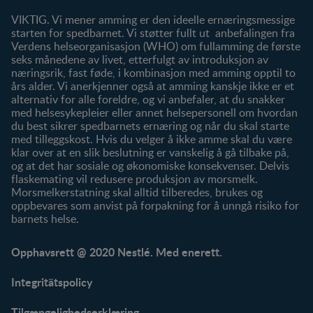
Våre merker
VIKTIG. Vi mener amming er den ideelle ernæringsmessige
starten for spedbarnet. Vi støtter fullt ut anbefalingen fra
Verdens helseorganisasjon (WHO) om fullamming de første
seks månedene av livet, etterfulgt av introduksjon av
næringsrik, fast føde, i kombinasjon med amming opptil to
års alder. Vi anerkjenner også at amming kanskje ikke er et
alternativ for alle foreldre, og vi anbefaler, at du snakker
med helsesykepleier eller annet helsepersonell om hvordan
du best sikrer spedbarnets ernæring og når du skal starte
med tilleggskost. Hvis du velger å ikke amme skal du være
klar over at en slik beslutning er vanskelig å gå tilbake på,
og at det har sosiale og økonomiske konsekvenser. Delvis
flaskemating vil redusere produksjon av morsmelk.
Morsmelkerstatning skal alltid tilberedes, brukes og
oppbevares som anvist på forpakning for å unngå risiko for
barnets helse.
Opphavsrett @ 2020 Nestlé. Med enerett.
Integritätspolicy
Tilgængelighedserklæring