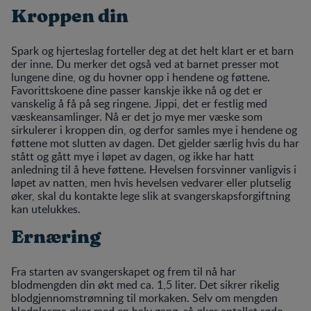
Kroppen din
Spark og hjerteslag forteller deg at det helt klart er et barn
der inne. Du merker det også ved at barnet presser mot
lungene dine, og du hovner opp i hendene og føttene.
Favorittskoene dine passer kanskje ikke nå og det er
vanskelig å få på seg ringene. Jippi, det er festlig med
væskeansamlinger. Nå er det jo mye mer væske som
sirkulerer i kroppen din, og derfor samles mye i hendene og
føttene mot slutten av dagen. Det gjelder særlig hvis du har
stått og gått mye i løpet av dagen, og ikke har hatt
anledning til å heve føttene. Hevelsen forsvinner vanligvis i
løpet av natten, men hvis hevelsen vedvarer eller plutselig
øker, skal du kontakte lege slik at svangerskapsforgiftning
kan utelukkes.
Ernæring
Fra starten av svangerskapet og frem til nå har
blodmengden din økt med ca. 1,5 liter. Det sikrer rikelig
blodgjennomstrømning til morkaken. Selv om mengden
blodplasma øker med en halv gang, så øker antallet røde