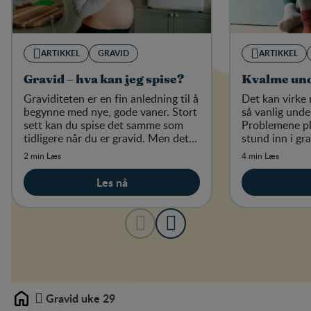
ARTIKKEL
GRAVID
ARTIKKEL
Gravid – hva kan jeg spise?
Kvalme und
Graviditeten er en fin anledning til å
Det kan virke 
begynne med nye, gode vaner. Stort
så vanlig unde
sett kan du spise det samme som
Problemene pl
tidligere når du er gravid. Men det
stund inn i gr
finnes enkelte matvarer du bør være
slipper helt u
2 min Læs
4 min Læs
forsiktig med.
Les nå
Gravid uke 29
Home