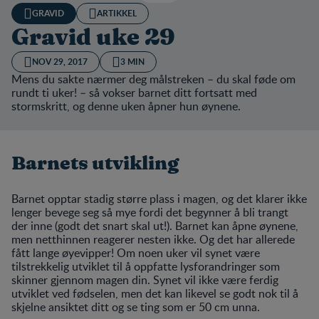
GRAVID
ARTIKKEL
Gravid uke 29
NOV 29, 2017
3 MIN
Mens du sakte nærmer deg målstreken – du skal føde om
rundt ti uker! – så vokser barnet ditt fortsatt med
stormskritt, og denne uken åpner hun øynene.
Barnets utvikling
Barnet opptar stadig større plass i magen, og det klarer ikke
lenger bevege seg så mye fordi det begynner å bli trangt
der inne (godt det snart skal ut!). Barnet kan åpne øynene,
men netthinnen reagerer nesten ikke. Og det har allerede
fått lange øyevipper! Om noen uker vil synet være
tilstrekkelig utviklet til å oppfatte lysforandringer som
skinner gjennom magen din. Synet vil ikke være ferdig
utviklet ved fødselen, men det kan likevel se godt nok til å
skjelne ansiktet ditt og se ting som er 50 cm unna.