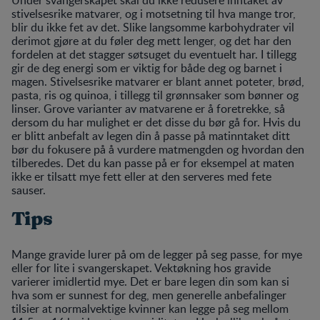
stivelsesrike matvarer, og i motsetning til hva mange tror,
blir du ikke fet av det. Slike langsomme karbohydrater vil
derimot gjøre at du føler deg mett lenger, og det har den
fordelen at det stagger søtsuget du eventuelt har. I tillegg
gir de deg energi som er viktig for både deg og barnet i
magen. Stivelsesrike matvarer er blant annet poteter, brød,
pasta, ris og quinoa, i tillegg til grønnsaker som bønner og
linser. Grove varianter av matvarene er å foretrekke, så
dersom du har mulighet er det disse du bør gå for. Hvis du
er blitt anbefalt av legen din å passe på matinntaket ditt
bør du fokusere på å vurdere matmengden og hvordan den
tilberedes. Det du kan passe på er for eksempel at maten
ikke er tilsatt mye fett eller at den serveres med fete
sauser.
Tips
Mange gravide lurer på om de legger på seg passe, for mye
eller for lite i svangerskapet. Vektøkning hos gravide
varierer imidlertid mye. Det er bare legen din som kan si
hva som er sunnest for deg, men generelle anbefalinger
tilsier at normalvektige kvinner kan legge på seg mellom