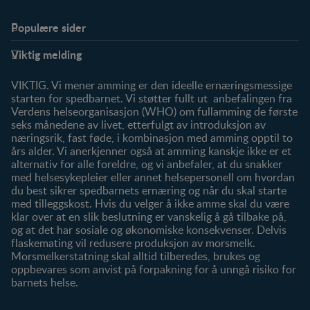
Populære sider
Støtte
Produkter
Viktig melding
FAQ
Våre produkter
Våre merker
VIKTIG. Vi mener amming er den ideelle ernæringsmessige
starten for spedbarnet. Vi støtter fullt ut anbefalingen fra
Verdens helseorganisasjon (WHO) om fullamming de første
seks månedene av livet, etterfulgt av introduksjon av
næringsrik, fast føde, i kombinasjon med amming opptil to
års alder. Vi anerkjenner også at amming kanskje ikke er et
alternativ for alle foreldre, og vi anbefaler, at du snakker
med helsesykepleier eller annet helsepersonell om hvordan
du best sikrer spedbarnets ernæring og når du skal starte
med tilleggskost. Hvis du velger å ikke amme skal du være
klar over at en slik beslutning er vanskelig å gå tilbake på,
og at det har sosiale og økonomiske konsekvenser. Delvis
flaskemating vil redusere produksjon av morsmelk.
Morsmelkerstatning skal alltid tilberedes, brukes og
oppbevares som anvist på forpakning for å unngå risiko for
barnets helse.