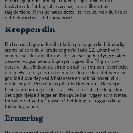
mindre gjennomskinnelig. Huden er også dekket av et
beskyttende fettlag kalt «vernix», som skilles ut av
talgkjertlene. Kanskje høres dette litt rart ut, men du kan ta
det helt med ro – det forsvinner!
Kroppen din
Du har nok lagt merke til at kulen på magen din blir stadig
større nå som du allerede er gravid i uke 22. Etter hvert
som barnet ditt og alt rundt det vokser og blir tyngre, øker
dessverre også belastningen på ryggen din. På grunn av
dette er det viktig at du sitter og står så rett som overhodet
mulig. Hvis du synes dette er utfordrende kan det være en
god idé å øve deg ved å balansere en bok på hodet, slik
modeller gjør. Prøv å pass på at bekkenet ditt ikke vipper
fremover når du går eller står. Hvis du skal sitte lenge kan
det også hjelpe å legge en liten pute bak ryggen som støtte,
for nå er det viktig å passe på holdningen – ryggen din vil
takke deg senere.
Ernæring
Under svangerskapet skal du ikke redusere inntaket av