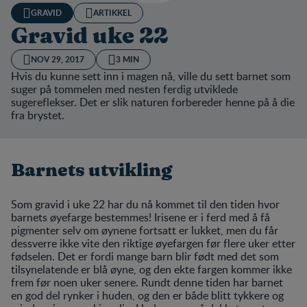
GRAVID
ARTIKKEL
Gravid uke 22
NOV 29, 2017
3 MIN
Hvis du kunne sett inn i magen nå, ville du sett barnet som
suger på tommelen med nesten ferdig utviklede
sugereflekser. Det er slik naturen forbereder henne på å die
fra brystet.
Barnets utvikling
Som gravid i uke 22 har du nå kommet til den tiden hvor
barnets øyefarge bestemmes! Irisene er i ferd med å få
pigmenter selv om øynene fortsatt er lukket, men du får
dessverre ikke vite den riktige øyefargen før flere uker etter
fødselen. Det er fordi mange barn blir født med det som
tilsynelatende er blå øyne, og den ekte fargen kommer ikke
frem før noen uker senere. Rundt denne tiden har barnet
en god del rynker i huden, og den er både blitt tykkere og