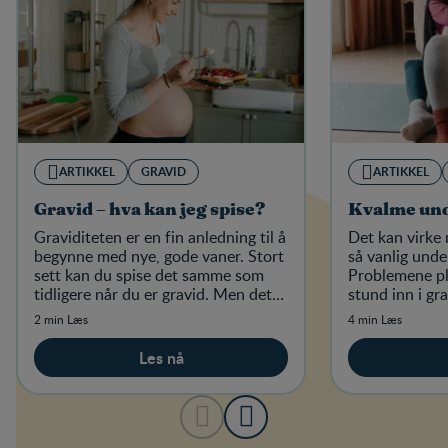
ARTIKKEL
GRAVID
ARTIKKEL
Gravid – hva kan jeg spise?
Kvalme und
Graviditeten er en fin anledning til å
Det kan virke 
begynne med nye, gode vaner. Stort
så vanlig unde
sett kan du spise det samme som
Problemene pl
tidligere når du er gravid. Men det
stund inn i gr
finnes enkelte matvarer du bør være
slipper helt u
2 min Læs
4 min Læs
forsiktig med.
Les nå