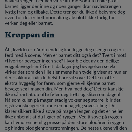
navlestrengen. Det kan være litt morsomt å tenke på at
barnet ligger der inne og noen ganger drar navlestrengen
lystig frem og tilbake. Dette trenger du ikke å bekymre deg
over, for det er helt normalt og absolutt ikke farlig for
verken deg eller barnet.
Kroppen din
Åh, kvelden – når du endelig kan legge deg i sengen og er i
ferd med å sovne. Men er barnet ditt også det? Tvert i mot!
«Hvorfor beveger ingen seg? Hvor ble det av den deilige
vuggebevegelsen? Greit, da lager jeg bevegelsen selv!»
virker det som den lille sier mens hun tydelig viser at hun er
der – akkurat når du helst bare vil sove. Dette er ofte
ekstra hyggelig for faren, som gjerne vil kjenne barnet
bevege seg i magen din. Men hva med deg? Det er kanskje
ikke så rart at du ofte føler deg trøtt og sliten om dagen!
Nå som kulen på magen stadig vokser seg større, blir det
også vanskeligere å finne en behagelig sovestilling. Du
klarer sikkert ikke å sove på magen lenger, og det er heller
ikke anbefalt at du ligger på ryggen. Ved å sove på ryggen
kan livmoren nemlig presse på den store blodåren i ryggen
og hindre blodgjennomstrømningen. De neste ukene vil den