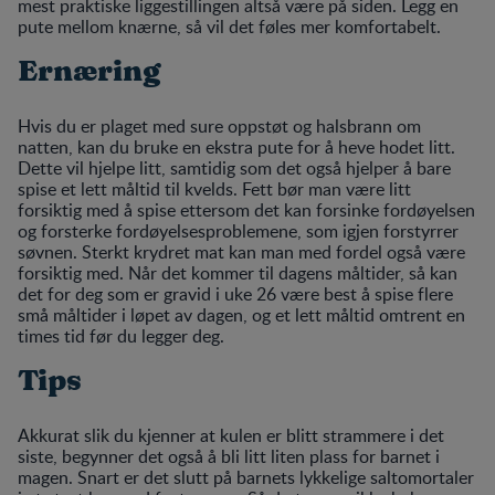
mest praktiske liggestillingen altså være på siden. Legg en
pute mellom knærne, så vil det føles mer komfortabelt.
Ernæring
Hvis du er plaget med sure oppstøt og halsbrann om
natten, kan du bruke en ekstra pute for å heve hodet litt.
Dette vil hjelpe litt, samtidig som det også hjelper å bare
spise et lett måltid til kvelds. Fett bør man være litt
forsiktig med å spise ettersom det kan forsinke fordøyelsen
og forsterke fordøyelsesproblemene, som igjen forstyrrer
søvnen. Sterkt krydret mat kan man med fordel også være
forsiktig med. Når det kommer til dagens måltider, så kan
det for deg som er gravid i uke 26 være best å spise flere
små måltider i løpet av dagen, og et lett måltid omtrent en
times tid før du legger deg.
Tips
Akkurat slik du kjenner at kulen er blitt strammere i det
siste, begynner det også å bli litt liten plass for barnet i
magen. Snart er det slutt på barnets lykkelige saltomortaler