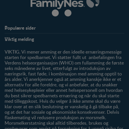
Populære sider
Støtte
Produkter
Viktig melding
FAQ
Våre produkter
Våre merker
VIKTIG. Vi mener amming er den ideelle ernæringsmessige
starten for spedbarnet. Vi støtter fullt ut anbefalingen fra
Verdens helseorganisasjon (WHO) om fullamming de første
seks månedene av livet, etterfulgt av introduksjon av
næringsrik, fast føde, i kombinasjon med amming opptil to
års alder. Vi anerkjenner også at amming kanskje ikke er et
alternativ for alle foreldre, og vi anbefaler, at du snakker
med helsesykepleier eller annet helsepersonell om hvordan
du best sikrer spedbarnets ernæring og når du skal starte
med tilleggskost. Hvis du velger å ikke amme skal du være
klar over at en slik beslutning er vanskelig å gå tilbake på,
og at det har sosiale og økonomiske konsekvenser. Delvis
flaskemating vil redusere produksjon av morsmelk.
Morsmelkerstatning skal alltid tilberedes, brukes og
oppbevares som anvist på forpakning for å unngå risiko for