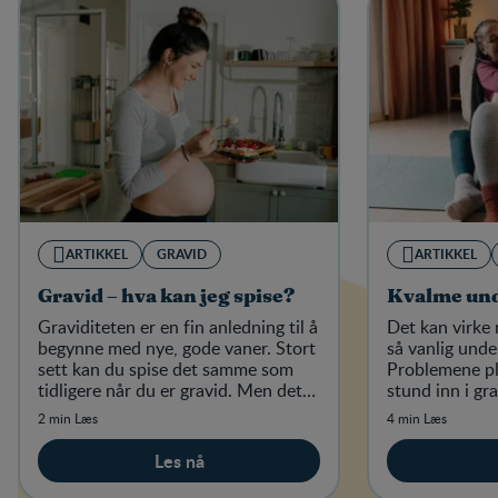
ARTIKKEL
GRAVID
ARTIKKEL
Gravid – hva kan jeg spise?
Kvalme und
Graviditeten er en fin anledning til å
Det kan virke 
begynne med nye, gode vaner. Stort
så vanlig unde
sett kan du spise det samme som
Problemene pl
tidligere når du er gravid. Men det
stund inn i gr
finnes enkelte matvarer du bør være
slipper helt u
2 min Læs
4 min Læs
forsiktig med.
Les nå