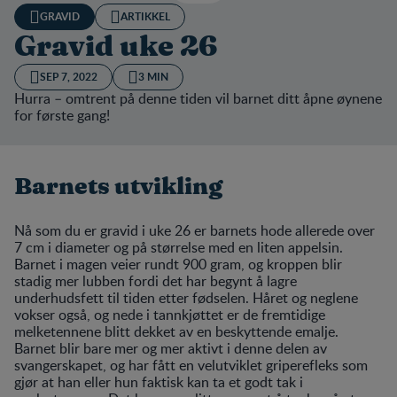
GRAVID
ARTIKKEL
Gravid uke 26
SEP 7, 2022
3 MIN
Hurra – omtrent på denne tiden vil barnet ditt åpne øynene
for første gang!
Barnets utvikling
Nå som du er gravid i uke 26 er barnets hode allerede over
7 cm i diameter og på størrelse med en liten appelsin.
Barnet i magen veier rundt 900 gram, og kroppen blir
stadig mer lubben fordi det har begynt å lagre
underhudsfett til tiden etter fødselen. Håret og neglene
vokser også, og nede i tannkjøttet er de fremtidige
melketennene blitt dekket av en beskyttende emalje.
Barnet blir bare mer og mer aktivt i denne delen av
svangerskapet, og har fått en velutviklet griperefleks som
gjør at han eller hun faktisk kan ta et godt tak i