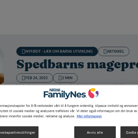
NYFØDT - LÆR OM BARNS UTVIKLING
ARTIKKEL
Spedbarns magepr
FEB 24, 2025
2 MIN
Hvis de bare kunne fortelle deg hva som er galt. Her er 
ormasjonskapsler for å få nettstedet vårt til å fungere ordentlig, tilpasse innhold og annonser,
yttet til sosiale medier og analysere trafikken vår. Vi deler også informasjon om din bruk av
Mer informasjon
tnere innenfor sosiale medier, reklame og analyse.
onskapselinnstillinger
Avvis alle
Godta a