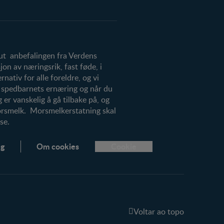
 ut anbefalingen fra Verdens
on av næringsrik, fast føde, i
ativ for alle foreldre, og vi
r spedbarnets ernæring og når du
 er vanskelig å gå tilbake på, og
morsmelk. Morsmelkerstatning skal
se.
ng
Om cookies
Cookie
Voltar ao topo