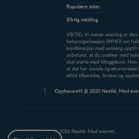
Populære sider
Støtte
Viktig melding
FAQ
VIKTIG. Vi mener amming er den id
helseorganisasjon (WHO) om fullam
kombinasjon med amming opptil to å
anbefaler, at du snakker med hels
skal starte med tilleggskost. Hvis
at det har sosiale og økonomiske
alltid tilberedes, brukes og oppbe
Opphavsrett @ 2020 Nestlé. Med ener
Opphavsrett @ 2026 Nestlé. Med enerett.