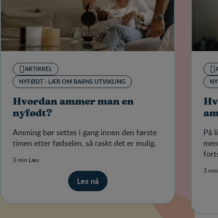
ARTIKKEL
NYFØDT - LÆR OM BARNS UTVIKLING
NY
Hvordan ammer man en
Hv
nyfødt?
am
Amming bør settes i gang innen den første
På l
timen etter fødselen, så raskt det er mulig.
mens
fort
3 min Læs
3 min
Les nå