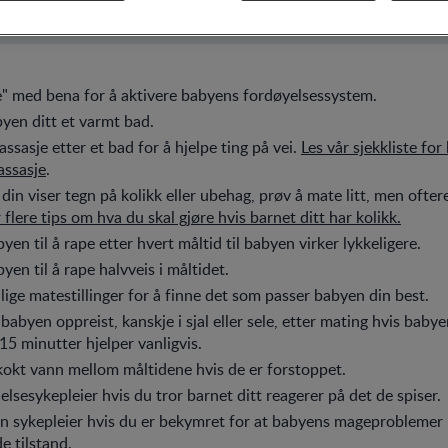
e" med bena for å aktivere babyens fordøyelsessystem.
byen ditt et varmt bad.
sasje etter et bad for å hjelpe ting på vei.
Les vår sjekkliste for
ssasje
.
din viser tegn på kolikk eller ubehag, prøv å mate litt, men ofte
r flere tips om hva du skal gjøre hvis barnet ditt har kolikk.
yen til å rape etter hvert måltid til babyen virker lykkeligere.
yen til å rape halvveis i måltidet.
llige matestillinger for å finne det som passer babyen din best.
abyen oppreist, kanskje i sjal eller sele, etter mating hvis babyen
 15 minutter hjelper vanligvis.
 kokt vann mellom måltidene hvis de er forstoppet.
lsesykepleier hvis du tror barnet ditt reagerer på det de spiser.
 sykepleier hvis du er bekymret for at babyens mageproblemer 
e tilstand.