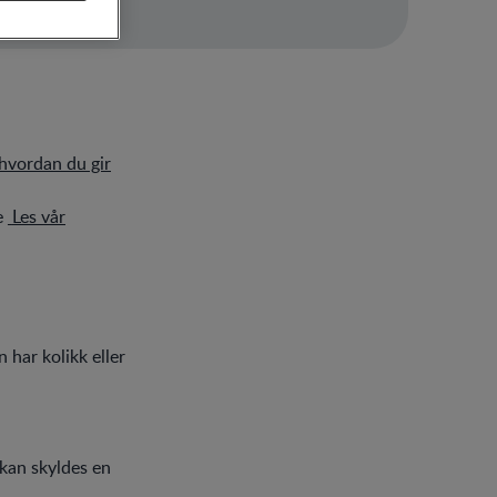
 hvordan du gir
re
Les vår
 har kolikk eller
kan skyldes en