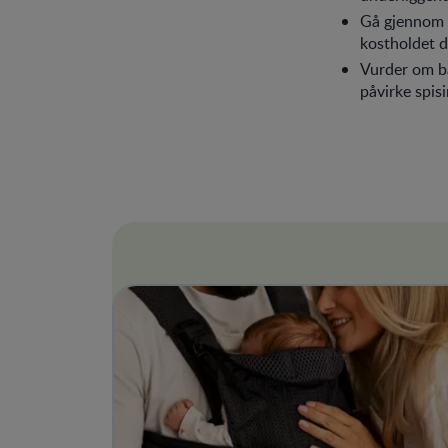
Gå gjennom 
kostholdet d
Vurder om ba
påvirke spisi