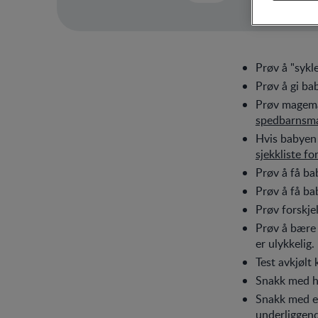
Prøv å "sykl
Prøv å gi ba
Prøv magemas
spedbarnsma
Hvis babyen 
sjekkliste fo
Prøv å få bab
Prøv å få bab
Prøv forskje
Prøv å bære b
er ulykkelig.
Test avkjølt
Snakk med he
Snakk med en
underliggend