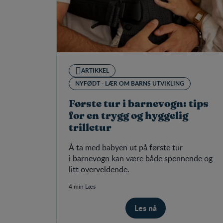
ARTIKKEL
NYFØDT - LÆR OM BARNS UTVIKLING
Første tur i barnevogn: tips
for en trygg og hyggelig
trilletur
f
Å ta med babyen ut på
ørste tur
i
barnevogn kan være både spennende og
litt overveldende.
4 min Læs
Les nå