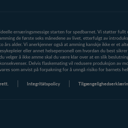
Produkter
Våre produkter
Våre merker
eelle ernæringsmessige starten for spedbarnet. Vi støtter fullt
ming de første seks månedene av livet, etterfulgt av introduksj
rs alder. Vi anerkjenner også at amming kanskje ikke er et altern
esykepleier eller annet helsepersonell om hvordan du best sikre
 du velger å ikke amme skal du være klar over at en slik beslutning
 konsekvenser. Delvis flaskemating vil redusere produksjon av 
vares som anvist på forpakning for å unngå risiko for barnets hel
ett.
Integritätspolicy
Tilgængelighedserklæri