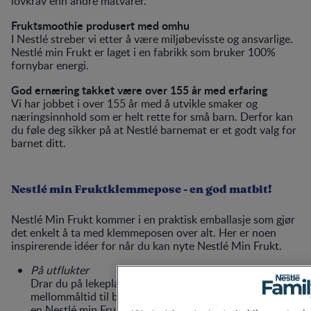
lovkrav enn andre matvarer.
Fruktsmoothie produsert med omhu
I Nestlé streber vi etter å være miljøbevisste og ansvarlige.
Nestlé min Frukt er laget i en fabrikk som bruker 100%
fornybar energi.
God ernæring takket være over 155 år med erfaring
Vi har jobbet i over 155 år med å utvikle smaker og
næringsinnhold som er helt rette for små barn. Derfor kan
du føle deg sikker på at Nestlé barnemat er et godt valg for
barnet ditt.
Nestlé min Fruktklemmepose - en god matbit!
Nestlé Min Frukt kommer i en praktisk emballasje som gjør
det enkelt å ta med klemmeposen over alt. Her er noen
inspirerende idéer for når du kan nyte Nestlé Min Frukt.
På utflukter
Drar du på lekeplassen er det alltid lurt å ta med et
mellommåltid til barnet ditt. Vi anbefaler at du tar med
en Nestlé min Frukt, slik at barnet ditt kan ta en liten