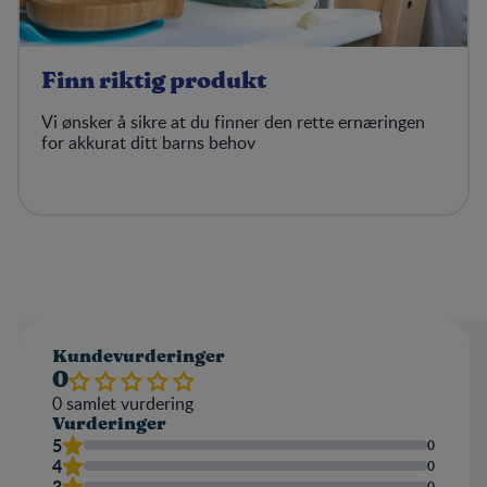
Finn riktig produkt
Vi ønsker å sikre at du finner den rette ernæringen
for akkurat ditt barns behov
Kundevurderinger
0
0
samlet vurdering
Vurderinger
5
0
4
0
3
0