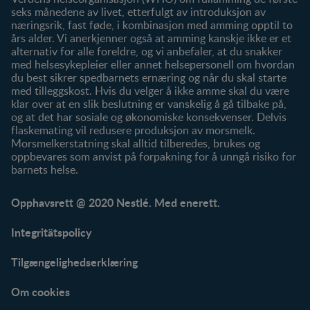
seks månedene av livet, etterfulgt av introduksjon av
næringsrik, fast føde, i kombinasjon med amming opptil to
års alder. Vi anerkjenner også at amming kanskje ikke er et
alternativ for alle foreldre, og vi anbefaler, at du snakker
med helsesykepleier eller annet helsepersonell om hvordan
du best sikrer spedbarnets ernæring og når du skal starte
med tilleggskost. Hvis du velger å ikke amme skal du være
klar over at en slik beslutning er vanskelig å gå tilbake på,
og at det har sosiale og økonomiske konsekvenser. Delvis
flaskemating vil redusere produksjon av morsmelk.
Morsmelkerstatning skal alltid tilberedes, brukes og
oppbevares som anvist på forpakning for å unngå risiko for
barnets helse.
Opphavsrett @ 2020 Nestlé. Med enerett.
Integritätspolicy
Tilgængelighedserklæring
Om cookies