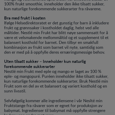
100% frukt smoothie, inneholder den ikke tilsatt sukker,
kun naturlige forekommende sukkerarter fra råvarene.
Bra med frukt i kosten
Ifølge Helsedirektoratet er det gunstig for barn å inkludere
frukt og grønnsaker i kostholdet daglig, helst ved alle
måltider. Nestlé min Frukt har blitt nøye sammensatt for å
være et velsmakende mellommåltid og et supplement til et
balansert kosthold for barnet. Den tilbyr en smakfull
kombinasjon av frukt som barnet vil nyte, samtidig som
den er med på å oppfylle deres ernæringsmessige behov.
Uten tilsatt sukker – Inneholder kun naturlig
forekommende sukkerarter
Nestlé min Frukt med eple og mango er laget av 100 %
eple- og mangopuré. Puréen inneholder ikke tilsatt sukker,
kun naturlige forekommende sukkerarter. Bruk Nestlé min
Frukt som en del av et balansert og variert kosthold og en
sunn livsstil.
Selvfølgelig kommer alle ingrediensene i vår Neslté min
Fruktstange fra råvarer som er egnet for produksjon av
babymat. Ingredienser til babymat må oppfylle strengere