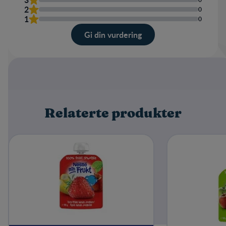
2
0
1
0
Gi din vurdering
Karakter
Navn
Relaterte produkter
Skriv en omtale