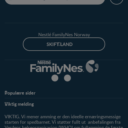
Nestlé FamilyNes Norway
SKIFT LAND
Populære sider
Støtte
Produkter
Viktig melding
FAQ
Våre produkter
Våre merker
VIKTIG. Vi mener amming er den ideelle ernæringsmessige
starten for spedbarnet. Vi støtter fullt ut anbefalingen fra
Verdens helseorganisasjon (WHO) om fullamming de første