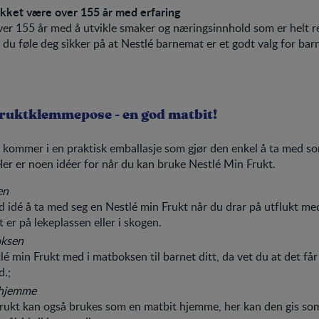
kket være over 155 år med erfaring
over 155 år med å utvikle smaker og næringsinnhold som er helt r
du føle deg sikker på at Nestlé barnemat er et godt valg for barn
Fruktklemmepose - en god matbit!
 kommer i en praktisk emballasje som gjør den enkel å ta med 
 Her er noen idéer for når du kan bruke Nestlé Min Frukt.
en
d idé å ta med seg en Nestlé min Frukt når du drar på utflukt me
 er på lekeplassen eller i skogen.
oksen
lé min Frukt med i matboksen til barnet ditt, da vet du at det få
d.;
 hjemme
rukt kan også brukes som en matbit hjemme, her kan den gis som