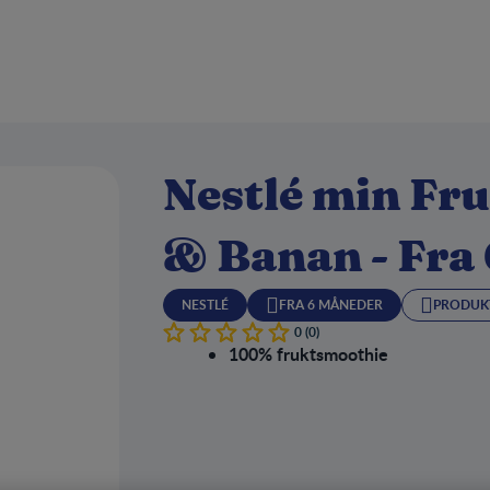
Nestlé min Fru
& Banan - Fra
NESTLÉ
FRA 6 MÅNEDER
PRODUK
0 (0)
100% fruktsmoothie