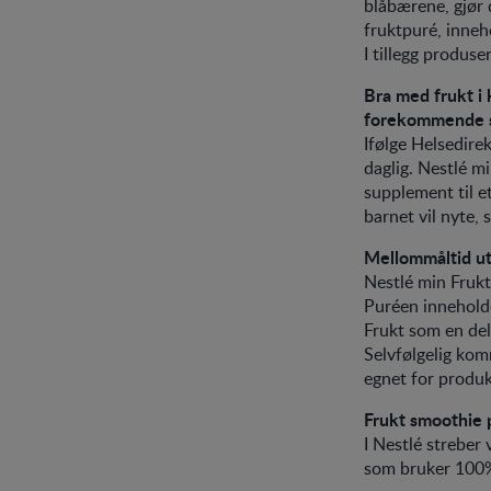
blåbærene, gjør 
fruktpuré, inneh
I tillegg produs
Bra med frukt i 
forekommende s
Ifølge Helsedire
daglig. Nestlé m
supplement til e
barnet vil nyte,
Mellommåltid ut
Nestlé min Fruk
Puréen inneholde
Frukt som en del 
Selvfølgelig kom
egnet for produk
Frukt smoothie
I Nestlé streber 
som bruker 100%