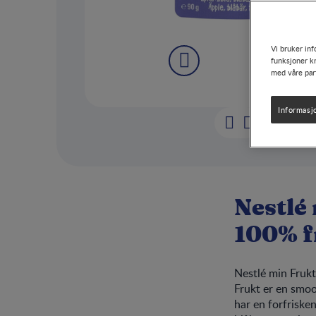
Vi bruker inf
funksjoner kn
med våre par
Informasj
Nestlé
100% f
Nestlé min Frukt
Frukt er en smo
har en forfriske