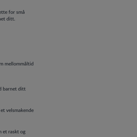
ette for små
et ditt.
som mellommåltid
d barnet ditt
r et velsmakende
 et raskt og