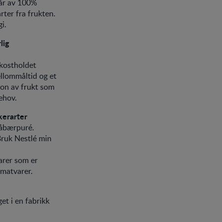
tår av 100%
rter fra frukten.
i.
lig
 kostholdet
llommåltid og et
jon av frukt som
ehov.
kerarter
låbærpuré.
Bruk Nestlé min
arer som er
 matvarer.
get i en fabrikk