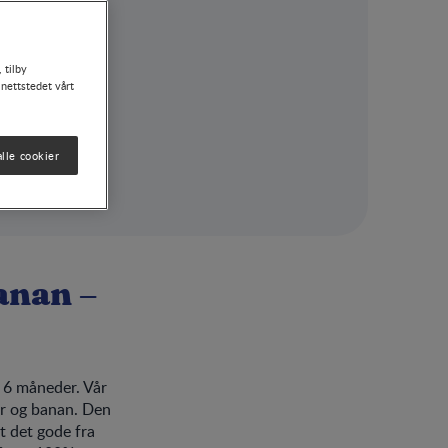
 tilby
 nettstedet vårt
lle cookier
anan –
 6 måneder. Vår
r og banan. Den
t det gode fra