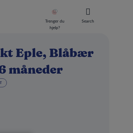
Trenger du
Search
hjelp?
kt Eple, Blåbær
Usernam
 6 måneder
Passwor
T
Keep