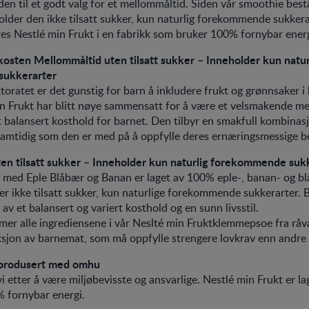
den til et godt valg for et mellommåltid. Siden vår smoothie bes
older den ikke tilsatt sukker, kun naturlig forekommende sukkera
eres Nestlé min Frukt i en fabrikk som bruker 100% fornybar energ
kosten Mellommåltid uten tilsatt sukker – Inneholder kun natur
ukkerarter
ktoratet er det gunstig for barn å inkludere frukt og grønnsaker i
in Frukt har blitt nøye sammensatt for å være et velsmakende me
t balansert kosthold for barnet. Den tilbyr en smakfull kombinas
 samtidig som den er med på å oppfylle deres ernæringsmessige b
en tilsatt sukker – Inneholder kun naturlig forekommende suk
t med Eple Blåbær og Banan er laget av 100% eple-, banan- og b
r ikke tilsatt sukker, kun naturlige forekommende sukkerarter. 
av et balansert og variert kosthold og en sunn livsstil.
mer alle ingrediensene i vår Neslté min Fruktklemmepsoe fra råv
sjon av barnemat, som må oppfylle strengere lovkrav enn andre
 produsert med omhu
vi etter å være miljøbevisste og ansvarlige. Nestlé min Frukt er la
 fornybar energi.