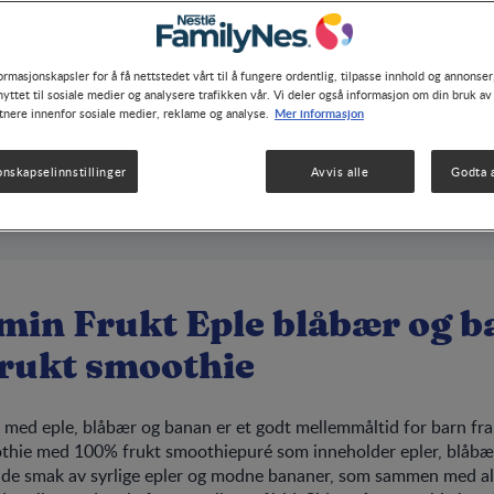
ormasjonskapsler for å få nettstedet vårt til å fungere ordentlig, tilpasse innhold og annonser,
yttet til sosiale medier og analysere trafikken vår. Vi deler også informasjon om din bruk av
Mer informasjon
tnere innenfor sosiale medier, reklame og analyse.
onskapselinnstillinger
Avvis alle
Godta a
 min Frukt Eple blåbær og b
rukt smoothie
 med eple, blåbær og banan er et godt mellemmåltid for barn fra
othie med 100% frukt smoothiepuré som inneholder epler, blåbæ
nde smak av syrlige epler og modne bananer, som sammen med al