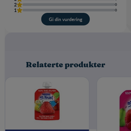
2
0
1
0
Gi din vurdering
Karakter
Navn
Relaterte produkter
Skriv en omtale