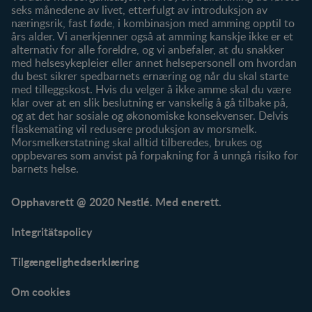
seks månedene av livet, etterfulgt av introduksjon av
næringsrik, fast føde, i kombinasjon med amming opptil to
års alder. Vi anerkjenner også at amming kanskje ikke er et
alternativ for alle foreldre, og vi anbefaler, at du snakker
med helsesykepleier eller annet helsepersonell om hvordan
du best sikrer spedbarnets ernæring og når du skal starte
med tilleggskost. Hvis du velger å ikke amme skal du være
klar over at en slik beslutning er vanskelig å gå tilbake på,
og at det har sosiale og økonomiske konsekvenser. Delvis
flaskemating vil redusere produksjon av morsmelk.
Morsmelkerstatning skal alltid tilberedes, brukes og
oppbevares som anvist på forpakning for å unngå risiko for
barnets helse.
Opphavsrett @ 2020 Nestlé. Med enerett.
Integritätspolicy
Tilgængelighedserklæring
Om cookies