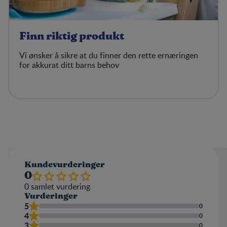
Finn riktig produkt
Vi ønsker å sikre at du finner den rette ernæringen
for akkurat ditt barns behov
Kundevurderinger
0
0
samlet vurdering
Vurderinger
5
0
4
0
3
0