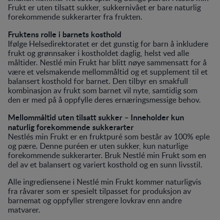
Frukt er uten tilsatt sukker, sukkernivået er bare naturlig
forekommende sukkerarter fra frukten.
Fruktens rolle i barnets kosthold
Ifølge Helsedirektoratet er det gunstig for barn å inkludere
frukt og grønnsaker i kostholdet daglig, helst ved alle
måltider. Nestlé min Frukt har blitt nøye sammensatt for å
være et velsmakende mellommåltid og et supplement til et
balansert kosthold for barnet. Den tilbyr en smakfull
kombinasjon av frukt som barnet vil nyte, samtidig som
den er med på å oppfylle deres ernæringsmessige behov.
Mellommåltid uten tilsatt sukker – Inneholder kun
naturlig forekommende sukkerarter
Nestlés min Frukt er en fruktpuré som består av 100% eple
og pære. Denne puréen er uten sukker, kun naturlige
forekommende sukkerarter. Bruk Nestlé min Frukt som en
del av et balansert og variert kosthold og en sunn livsstil.
Alle ingrediensene i Nestlé min Frukt kommer naturligvis
fra råvarer som er spesielt tilpasset for produksjon av
barnemat og oppfyller strengere lovkrav enn andre
matvarer.