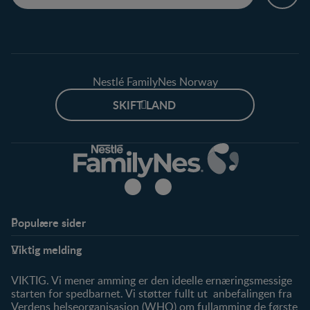
Nestlé FamilyNes Norway
SKIFT LAND
Populære sider
Støtte
Produkter
Viktig melding
FAQ
Våre produkter
Våre merker
VIKTIG. Vi mener amming er den ideelle ernæringsmessige
starten for spedbarnet. Vi støtter fullt ut anbefalingen fra
Verdens helseorganisasjon (WHO) om fullamming de første