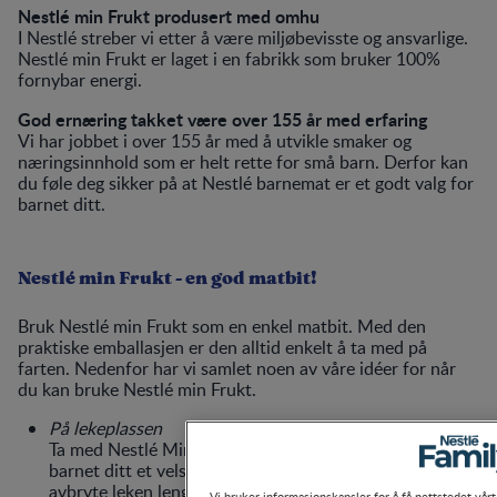
Nestlé min Frukt produsert med omhu
I Nestlé streber vi etter å være miljøbevisste og ansvarlige.
Nestlé min Frukt er laget i en fabrikk som bruker 100%
fornybar energi.
God ernæring takket være over 155 år med erfaring
Vi har jobbet i over 155 år med å utvikle smaker og
næringsinnhold som er helt rette for små barn. Derfor kan
du føle deg sikker på at Nestlé barnemat er et godt valg for
barnet ditt.
Nestlé min Frukt - en god matbit!
Bruk Nestlé min Frukt som en enkel matbit. Med den
praktiske emballasjen er den alltid enkelt å ta med på
farten. Nedenfor har vi samlet noen av våre idéer for når
du kan bruke Nestlé min Frukt.
På lekeplassen
Ta med Nestlé Min Frukt til lekeplassen for enkelt å gi
barnet ditt et velsmakende mellommåltid uten å måtte
avbryte leken lenge – en praktisk og deilig matbit.
Vi bruker informasjonskapsler for å få nettstedet vårt 