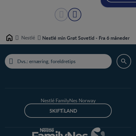
Nestlé
Nestlé min Grøt Sovetid - Fra 6 måneder
Home
Nestlé FamilyNes Norway
SKIFT LAND