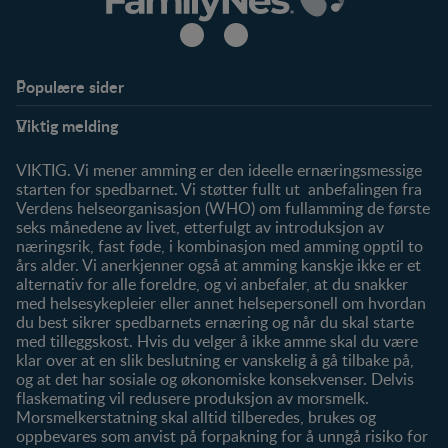
Populære sider
Støtte
Produkter
Viktig melding
FAQ
Våre produkter
Våre merker
VIKTIG. Vi mener amming er den ideelle ernæringsmessige
starten for spedbarnet. Vi støtter fullt ut anbefalingen fra
Verdens helseorganisasjon (WHO) om fullamming de første
seks månedene av livet, etterfulgt av introduksjon av
næringsrik, fast føde, i kombinasjon med amming opptil to
års alder. Vi anerkjenner også at amming kanskje ikke er et
alternativ for alle foreldre, og vi anbefaler, at du snakker
med helsesykepleier eller annet helsepersonell om hvordan
du best sikrer spedbarnets ernæring og når du skal starte
med tilleggskost. Hvis du velger å ikke amme skal du være
klar over at en slik beslutning er vanskelig å gå tilbake på,
og at det har sosiale og økonomiske konsekvenser. Delvis
flaskemating vil redusere produksjon av morsmelk.
Morsmelkerstatning skal alltid tilberedes, brukes og
oppbevares som anvist på forpakning for å unngå risiko for