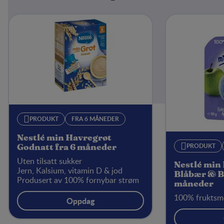
PRODUKT
FRA 6 MÅNEDER
Nestlé min Havregrøt
PRODUKT
Godnatt fra 6 måneder
Uten tilsatt sukker
Nestlé min 
Jern, Kalsium, vitamin D & jod
Blåbær & B
Produsert av 100% fornybar strøm
måneder
100% fruktsm
Oppdag