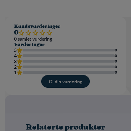
Kundevurderinger
0
0
samlet vurdering
Vurderinger
5
0
4
0
3
0
2
0
1
0
Gi din vurdering
Karakter
Navn
Relaterte produkter
Skriv en omtale