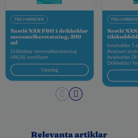
FRA 0 MÅNEDER
FRA 6 MÅNED
Nestlé NAN PRO 1 drikkeklar
Nestlé NAN
morsmelkerstatning, 200
tilskuddsb
ml
Inneholder 5 o
Drikkeklar morsmelkerstatning
Avansert prot
HALAL-sertifisert
Inneholder D
Drikkeklar/ fe
Oppdag
Relevanta artiklar