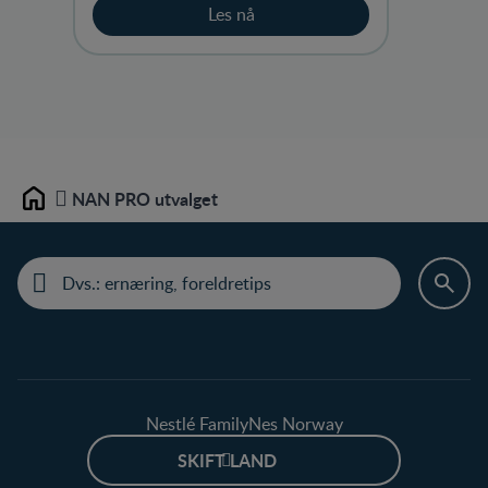
Les nå
NAN PRO utvalget
Home
Nestlé FamilyNes Norway
SKIFT LAND