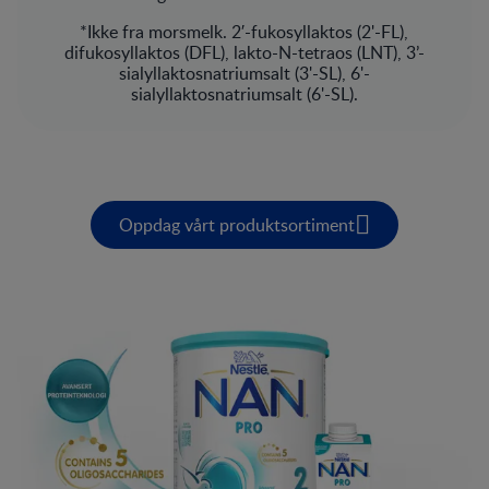
*Ikke fra morsmelk. 2′-fukosyllaktos (2'-FL),
difukosyllaktos (DFL), lakto-N-tetraos (LNT), 3’-
sialyllaktosnatriumsalt (3'-SL), 6'-
sialyllaktosnatriumsalt (6'-SL).
Oppdag vårt produktsortiment