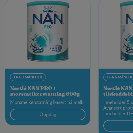
FRA 0 MÅNEDER
FRA 6 MÅNED
Nestlé NAN PRO 1
Nestlé NAN
morsmelkerstatning 800g
tilskuddsb
Morsmelkerstatning basert på melk
Inneholder 5 o
Avansert prot
Inneholder D
Oppdag