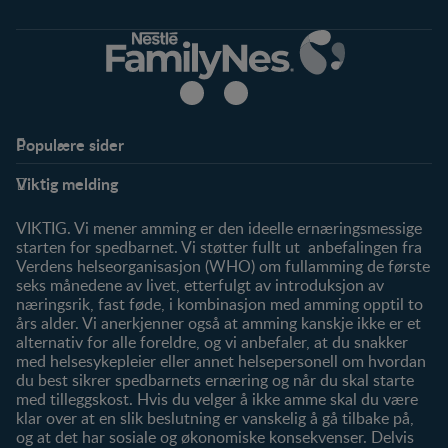
Populære sider
Støtte
Produkter
Viktig melding
FAQ
Våre produkter
Våre merker
VIKTIG. Vi mener amming er den ideelle ernæringsmessige
starten for spedbarnet. Vi støtter fullt ut anbefalingen fra
Verdens helseorganisasjon (WHO) om fullamming de første
seks månedene av livet, etterfulgt av introduksjon av
næringsrik, fast føde, i kombinasjon med amming opptil to
års alder. Vi anerkjenner også at amming kanskje ikke er et
alternativ for alle foreldre, og vi anbefaler, at du snakker
med helsesykepleier eller annet helsepersonell om hvordan
du best sikrer spedbarnets ernæring og når du skal starte
med tilleggskost. Hvis du velger å ikke amme skal du være
klar over at en slik beslutning er vanskelig å gå tilbake på,
og at det har sosiale og økonomiske konsekvenser. Delvis