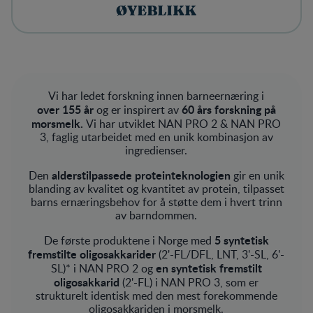
ØYEBLIKK
Vi har ledet forskning innen barneernæring i
over 155 år
60 års forskning på
og er inspirert av
morsmelk.
Vi har utviklet NAN PRO 2 & NAN PRO
3, faglig utarbeidet med en unik kombinasjon av
ingredienser.
alderstilpassede proteinteknologien
Den
gir en unik
blanding av kvalitet og kvantitet av protein, tilpasset
barns ernæringsbehov for å støtte dem i hvert trinn
av barndommen.
5 syntetisk
De første produktene i Norge med
fremstilte oligosakkarider
(2'-FL/DFL, LNT, 3'-SL, 6'-
en syntetisk fremstilt
SL)* i NAN PRO 2 og
oligosakkarid
(2'-FL) i NAN PRO 3, som er
strukturelt identisk med den mest forekommende
oligosakkariden i morsmelk.