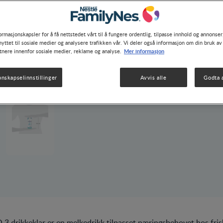
ormasjonskapsler for å få nettstedet vårt til å fungere ordentlig, tilpasse innhold og annonser,
yttet til sosiale medier og analysere trafikken vår. Vi deler også informasjon om din bruk av
Mer informasjon
tnere innenfor sosiale medier, reklame og analyse.
onskapselinnstillinger
Avvis alle
Godta a
 drikkeklar er en melkedrikk tilpasset næringsbehovet hos fris