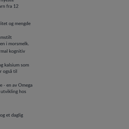
arn fra 12
alitet og mengde
amstilt
den i morsmelk.
rmal kognitiv
og kalsium som
 også til
yre - en av Omega
 utvikling hos
og et daglig