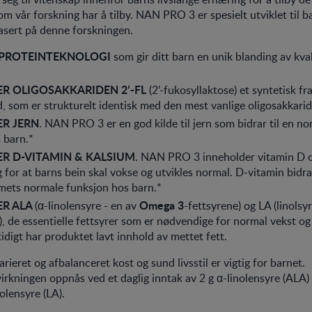
m vår forskning har å tilby. NAN PRO 3 er spesielt utviklet til b
asert på denne forskningen.
 PROTEINTEKNOLOGI
som gir ditt barn en unik blanding av kv
R OLIGOSAKKARIDEN 2’-FL
(2’-fukosyllaktose) et syntetisk fr
d, som er strukturelt identisk med den mest vanlige oligosakkari
R JERN
. NAN PRO 3 er en god kilde til jern som bidrar til en no
s barn.*
R D-VITAMIN & KALSIUM
. NAN PRO 3 inneholder vitamin D 
 for at barns bein skal vokse og utvikles normal. D-vitamin bidrar
ets normale funksjon hos barn.*
ER ALA
Omega 3
(α-linolensyre - en av
-fettsyrene) og LA (linols
), de essentielle fettsyrer som er nødvendige for normal vekst og
idigt har produktet lavt innhold av mettet fett.
rieret og afbalanceret kost og sund livsstil er vigtig for barnet.
irkningen oppnås ved et daglig inntak av 2 g α-linolensyre (ALA) 
olensyre (LA).