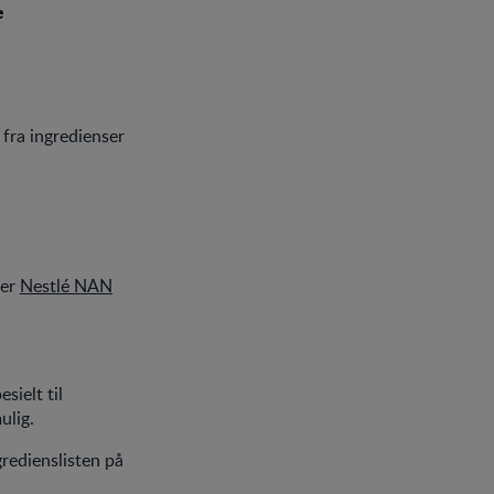
e
 fra ingredienser
her
Nestlé NAN
ielt til
ulig.
redienslisten på