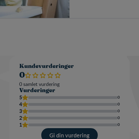
Kar
Kundevurderinger
0
0
samlet vurdering
Vurderinger
Nav
5
0
4
0
3
0
2
0
Skri
1
0
en
omt
Gi din vurdering