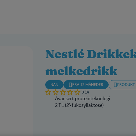
Nestlé Drikke
melkedrikk
NAN
FRA 12 MÅNEDER
PRODUKT
0 (0)
Avansert proteinteknologi
2'FL (2'-fukosyllaktose)