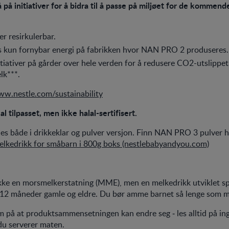
 på initiativer for å bidra til å passe på miljøet for de kommend
er resirkulerbar.
s kun fornybar energi på fabrikken hvor NAN PRO 2 produseres.
nitiativer på gårder over hele verden for å redusere CO2-utslippet
lk***.
w.nestle.com/sustainability
l tilpasset, men ikke halal-sertifisert.
s både i drikkeklar og pulver versjon. Finn NAN PRO 3 pulver 
elkedrikk for småbarn i 800g boks (nestlebabyandyou.com)
e en morsmelkerstatning (MME), men en melkedrikk utviklet spes
12 måneder gamle og eldre. Du bør amme barnet så lenge som m
på at produktsammensetningen kan endre seg ‐ les alltid på ing
du serverer maten.