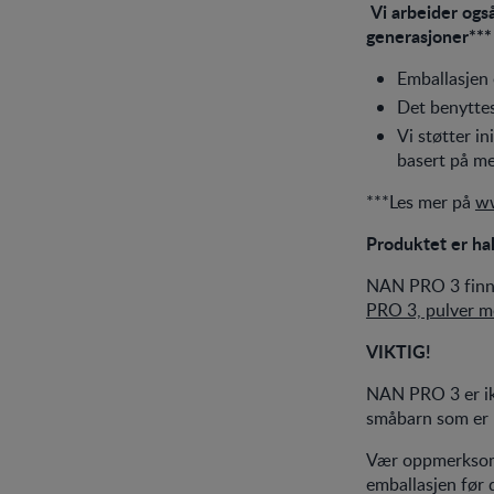
Vi arbeider også
generasjoner***
Emballasjen 
Det benytte
Vi støtter i
basert på me
***Les mer på
ww
Produktet er hala
NAN PRO 3 finne
PRO 3, pulver m
VIKTIG!
NAN PRO 3 er ikk
småbarn som er 
Vær oppmerksom 
emballasjen før 