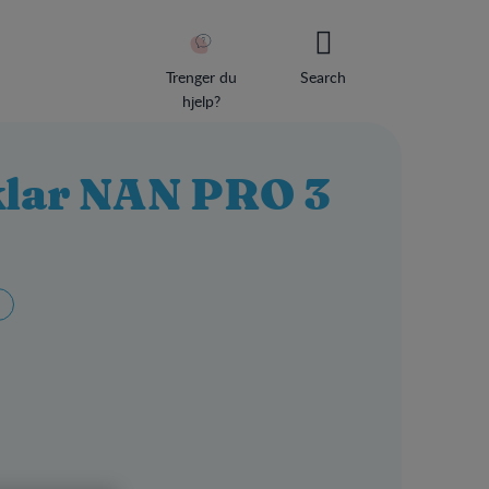
Trenger du
Search
hjelp?
klar NAN PRO 3
Usernam
Passwor
Keep