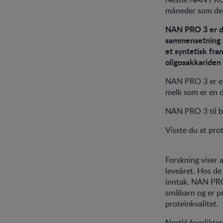
måneder som del 
NAN PRO 3 er de
sammensetning av
et syntetisk fra
oligosakkariden
NAN PRO 3 er en 
melk som er en 
NAN PRO 3 til b
Visste du at prot
Forskning viser a
leveåret. Hos de
inntak. NAN PRO
småbarn og er pr
proteinkvalitet.
Nestlé forplikter