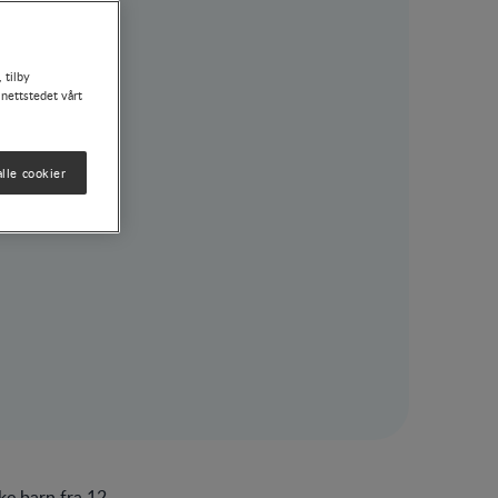
 tilby
 nettstedet vårt
lle cookier
ke barn fra 12