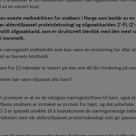
av en variert kost.
n eneste melkedrikken for småbarn i Norge som består av en
 alderstilpasset proteinteknologi og oligosakkariden 2'-FL (2’
mstilt oligosakkarid, som er strukturelt identisk med den mest v
 i morsmelk.
næringstett melkedrikk som kan være en erstatning for eller alte
del av barnets kosthold.
arn fra 12 måneder er basert på mer enn 60 års forskning på mo
einer bør være tilpasset ditt barn?
t proteiner er et av de viktigste næringsstoffene til barn, også et
 fleste småbarn er inntaket av protein for høyt, og det anbefales
 3 er spesielt utviklet til å imøtekomme de næringsmessige be
odusert med vår alderstilpasset proteinteknologi som gir passe
 seg til vitenskap innenfor barns livslange ernæring for å tilby d