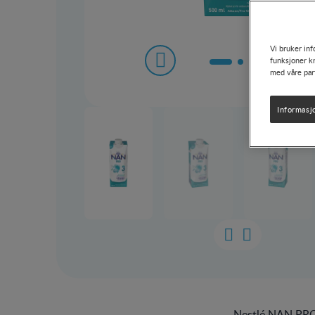
Vi bruker inf
funksjoner kn
med våre par
Informasj
Nestlé NAN PRO 3