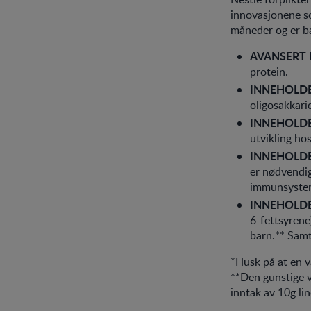
innovasjonene so
måneder og er b
AVANSERT
protein.
INNEHOLDE
oligosakkari
INNEHOLDE
utvikling ho
INNEHOLDE
er nødvendig
immunsystem
INNEHOLD
6-fettsyrene
barn.** Samt
*Husk på at en va
**Den gunstige v
inntak av 10g lin