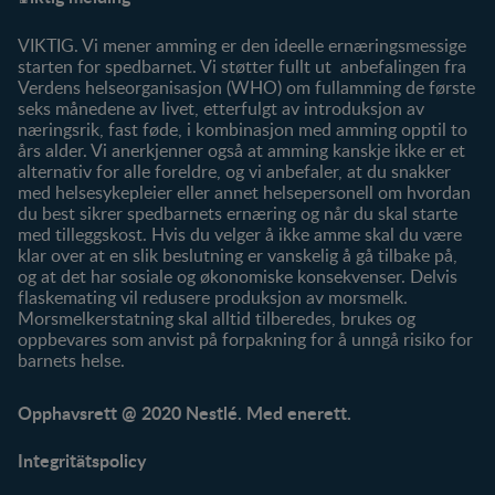
FAQ
Våre produkter
Våre merker
VIKTIG. Vi mener amming er den ideelle ernæringsmessige
starten for spedbarnet. Vi støtter fullt ut anbefalingen fra
Verdens helseorganisasjon (WHO) om fullamming de første
seks månedene av livet, etterfulgt av introduksjon av
næringsrik, fast føde, i kombinasjon med amming opptil to
års alder. Vi anerkjenner også at amming kanskje ikke er et
alternativ for alle foreldre, og vi anbefaler, at du snakker
med helsesykepleier eller annet helsepersonell om hvordan
du best sikrer spedbarnets ernæring og når du skal starte
med tilleggskost. Hvis du velger å ikke amme skal du være
klar over at en slik beslutning er vanskelig å gå tilbake på,
og at det har sosiale og økonomiske konsekvenser. Delvis
flaskemating vil redusere produksjon av morsmelk.
Morsmelkerstatning skal alltid tilberedes, brukes og
oppbevares som anvist på forpakning for å unngå risiko for
barnets helse.
Opphavsrett @ 2020 Nestlé. Med enerett.
Integritätspolicy