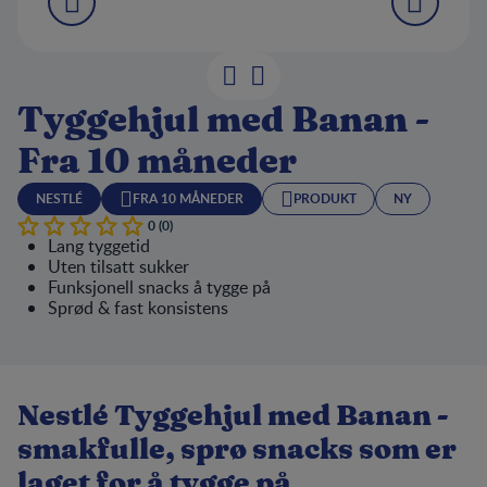
Tyggehjul med Banan -
Fra 10 måneder
NESTLÉ
FRA 10 MÅNEDER
PRODUKT
NY
0 (0)
Lang tyggetid
Uten tilsatt sukker
Funksjonell snacks å tygge på
Sprød & fast konsistens
Nestlé Tyggehjul med Banan -
smakfulle, sprø snacks som er
laget for å tygge på