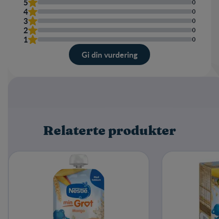
5
0
4
0
3
0
2
0
1
0
Gi din vurdering
Karakter
Navn
Relaterte produkter
Skriv en omtale