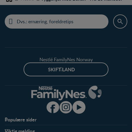
Home
Nestlé FamilyNes Norway
SKIFT LAND
Populære sider
Støtte
Produkter
Viktig melding