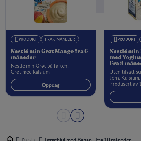
PRODUKT
FRA 6 MÅNEDER
PRODUKT
Nestlé min Grøt Mango fra 6
Nestlé min
måneder
med Yoghur
Fra 8 måne
Nestlé min Grøt på farten!
Grøt med kalsium
Uten tilsatt s
Jern, Kalsium,
Produsert av 
Oppdag
Nestlé
Tyggehjul med Banan - Fra 10 måneder