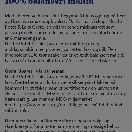
100% balansert måltid
Med alderen vil barnet ditt begynne å bli nysgjerrig på flere
og flere nye smaksopplevelser. Derfor har vi skapt Nestlé
Potet & Laks Gryte, en velsmakende middagsrett som
passer perfekt som en del av barnets første måltid når de
er 6 måneder gamle.
Nestlé Potet & Laks Gryte er et mildt og deilig
middagsmåltid med poteter, gulrøtter, laks og dill. Den
inneholder 31% grønnsaker og er et godt balansert måltid.
Laksen vår kommer alltid fra MSC-sertifiserte fiskerier.
Gode råvarer i vår barnemat
Nestlé Potet & Laks Gryte er laget av 100% MCS-sertifisert
laks. Dette betyr at du kan være sikker på at laksen vår
kommer fra et fiskeri som er sertifisert av en uavhengig
ekspert i henhold til MSCs miljøstandard, som veldrevet og
bærekraftig. Les mer om MSC-miljømerket
her:
https://www.msc.org/no
. I tillegg har måltidet et lavt
saltinnhold.
Hver ingrediens i måltidene våre er nøye utvalgt og
skreddersydd for å møte barns ernæringsmessige behov.
Dette skyldes de strenge lovkravene som råvarene må