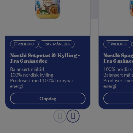
PRODUKT
FRA 6 MÅNEDER
PRODUKT
Nestlé Søtpotet & Kylling -
Nestlé Spag
Fra 6 måneder
Fra 6 måne
Balansert måltid
100% nordisk 
100% nordisk kylling
Balansert målt
Produsert med 100% fornybar
Produsert me
energi
energi
Lavt saltinnhold
Oppdag