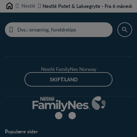
Nestlé
Nestlé Potet & Laksegryte - Fra 6 måneder
Home
Nestlé FamilyNes Norway
SKIFT LAND
Populære sider