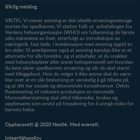
Støtte
Produkter
Viktig melding
FAQ
Våre produkter
Våre merker
VIKTIG. Vi mener amming er den ideelle ernæringsmessige
starten for spedbarnet. Vi støtter fullt ut anbefalingen fra
Verdens helseorganisasjon (WHO) om fullamming de første
seks månedene av livet, etterfulgt av introduksjon av
næringsrik, fast føde, i kombinasjon med amming opptil to
års alder. Vi anerkjenner også at amming kanskje ikke er et
alternativ for alle foreldre, og vi anbefaler, at du snakker
med helsesykepleier eller annet helsepersonell om hvordan
du best sikrer spedbarnets ernæring og når du skal starte
med tilleggskost. Hvis du velger å ikke amme skal du være
klar over at en slik beslutning er vanskelig å gå tilbake på,
og at det har sosiale og økonomiske konsekvenser. Delvis
flaskemating vil redusere produksjon av morsmelk.
Morsmelkerstatning skal alltid tilberedes, brukes og
oppbevares som anvist på forpakning for å unngå risiko for
barnets helse.
Opphavsrett @ 2020 Nestlé. Med enerett.
Integritätspolicy