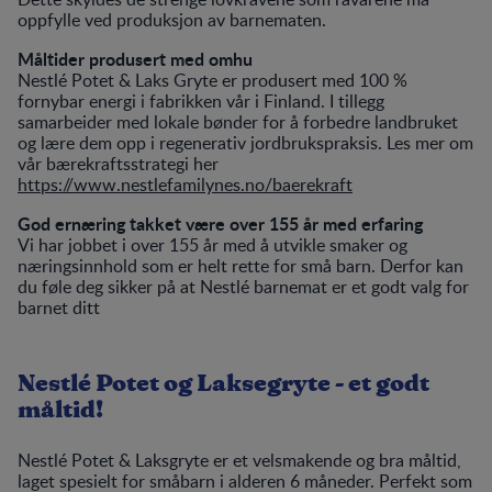
oppfylle ved produksjon av barnematen.
Måltider produsert med omhu
Nestlé Potet & Laks Gryte er produsert med 100 %
fornybar energi i fabrikken vår i Finland. I tillegg
samarbeider med lokale bønder for å forbedre landbruket
og lære dem opp i regenerativ jordbrukspraksis. Les mer om
vår bærekraftsstrategi her
https://www.nestlefamilynes.no/baerekraft
God ernæring takket være over 155 år med erfaring
Vi har jobbet i over 155 år med å utvikle smaker og
næringsinnhold som er helt rette for små barn. Derfor kan
du føle deg sikker på at Nestlé barnemat er et godt valg for
barnet ditt
Nestlé Potet og Laksegryte - et godt
måltid!
Nestlé Potet & Laksgryte er et velsmakende og bra måltid,
laget spesielt for småbarn i alderen 6 måneder. Perfekt som