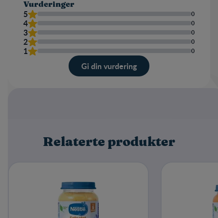
Vurderinger
5
0
4
0
3
0
2
0
1
0
Gi din vurdering
Karakter
Navn
Relaterte produkter
Skriv en omtale