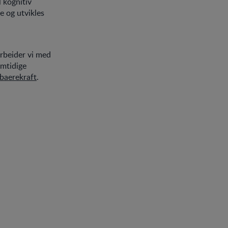
l kognitiv
e og utvikles
arbeider vi med
emtidige
baerekraft
.