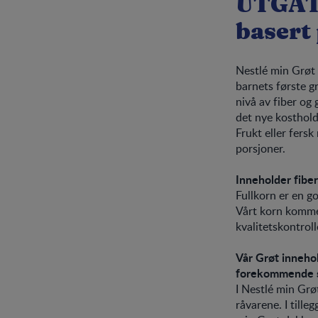
UTGÅ
basert
Nestlé min Grøt 
barnets første gr
nivå av fiber og 
det nye kosthold
Frukt eller fers
porsjoner.
Inneholder fiber
Fullkorn er en go
Vårt korn kommer
kvalitetskontroll
Vår Grøt innehol
forekommende 
I Nestlé min Grø
råvarene. I tille