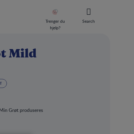
Trenger du
Search
hjelp?
t Mild
Usernam
Passwor
T
Keep
 Min Grøt produseres