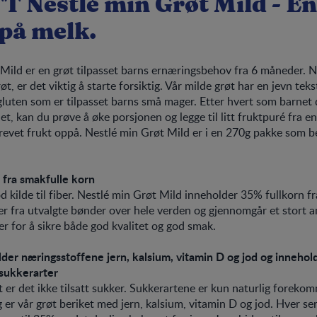
TT
Nestlé min Grøt Mild - En
 på melk.
Mild er en grøt tilpasset barns ernæringsbehov fra 6 måneder. Nå
øt, er det viktig å starte forsiktig. Vår milde grøt har en jevn teks
gluten som er tilpasset barns små mager. Etter hvert som barnet di
et, kan du prøve å øke porsjonen og legge til litt fruktpuré fra e
k revet frukt oppå. Nestlé min Grøt Mild er i en 270g pakke som b
 fra smakfulle korn
d kilde til fiber. Nestlé min Grøt Mild inneholder 35% fullkorn f
 fra utvalgte bønder over hele verden og gjennomgår et stort an
er for å sikre både god kvalitet og god smak.
der næringsstoffene jern, kalsium, vitamin D og jod og innehold
sukkerarter
t er det ikke tilsatt sukker. Sukkerartene er kun naturlig foreko
gg er vår grøt beriket med jern, kalsium, vitamin D og jod. Hver se