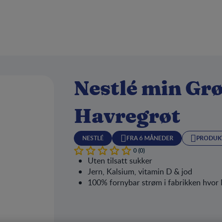
Nestlé min Grø
Havregrøt
NESTLÉ
FRA 6 MÅNEDER
PRODUK
0 (0)
Uten tilsatt sukker
Jern, Kalsium, vitamin D & jod
100% fornybar strøm i fabrikken hvor