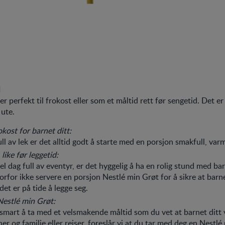
d
r perfekt til frokost eller som et måltid rett før sengetid. Det er 
ute.
kost for barnet ditt:
ll av lek er det alltid godt å starte med en porsjon smakfull, varm
like før leggetid:
el dag full av eventyr, er det hyggelig å ha en rolig stund med bar
orfor ikke servere en porsjon Nestlé min Grøt for å sikre at barne
et er på tide å legge seg.
estlé min Grøt:
d smart å ta med et velsmakende måltid som du vet at barnet ditt v
r og familie eller reiser, foreslår vi at du tar med deg en Nestlé