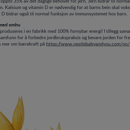
opptil 35% av det daglige behovet for jern. Jern bidrar til norma
rn. Kalsium og vitamin D er nødvendig for at barns bein skal voks
 D bidrar også til normal funksjon av immunsystemet hos barn.
 med omhu
produseres i en fabrikk med 100% fornybar energi! I tillegg sam
samfunn for å forbedre jordbrukspraksis og bevare jorden for fr
es mer om bærekraft på
https://www.nestlebabyandyou.com/no/