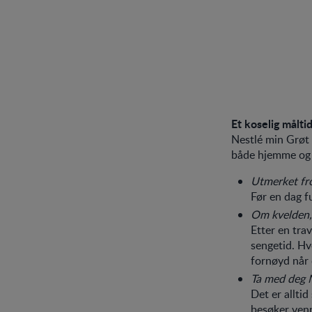
Et koselig målti
Nestlé min Grøt e
både hjemme og 
Utmerket fro
Før en dag fu
Om kvelden, 
Etter en trav
sengetid. Hv
fornøyd når d
Ta med deg N
Det er allti
besøker venne