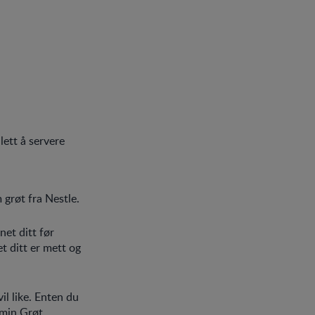
lett å servere
 grøt fra Nestle.
net ditt før
t ditt er mett og
il like. Enten du
 min Grøt.