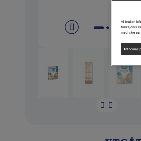
Vi bruker inf
funksjoner kn
med våre par
Informasj