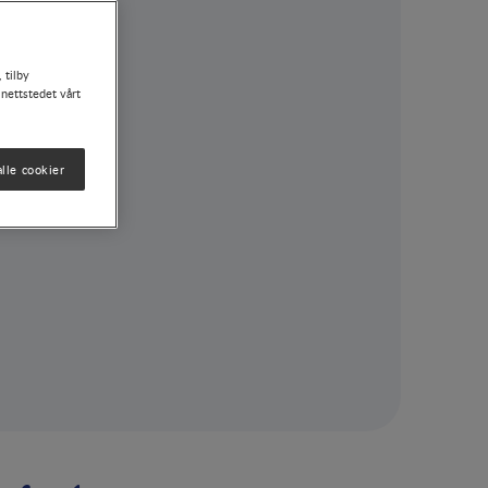
 tilby
 nettstedet vårt
lle cookier