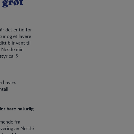
 grøt
r det er tid for
tur og et lavere
tt blir vant til
n Nestle min
etyr ca. 9
ra havre.
tall
er bare naturlig
mmende fra
rvering av Nestlé