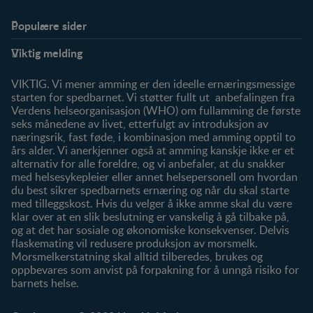
Populære sider
Støtte
Produkter
Viktig melding
FAQ
Våre produkter
Våre merker
VIKTIG. Vi mener amming er den ideelle ernæringsmessige
starten for spedbarnet. Vi støtter fullt ut anbefalingen fra
Verdens helseorganisasjon (WHO) om fullamming de første
seks månedene av livet, etterfulgt av introduksjon av
næringsrik, fast føde, i kombinasjon med amming opptil to
års alder. Vi anerkjenner også at amming kanskje ikke er et
alternativ for alle foreldre, og vi anbefaler, at du snakker
med helsesykepleier eller annet helsepersonell om hvordan
du best sikrer spedbarnets ernæring og når du skal starte
med tilleggskost. Hvis du velger å ikke amme skal du være
klar over at en slik beslutning er vanskelig å gå tilbake på,
og at det har sosiale og økonomiske konsekvenser. Delvis
flaskemating vil redusere produksjon av morsmelk.
Morsmelkerstatning skal alltid tilberedes, brukes og
oppbevares som anvist på forpakning for å unngå risiko for
barnets helse.