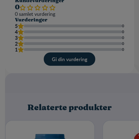
Kundevurderinger
0
0
samlet vurdering
Vurderinger
5
0
4
0
3
0
2
0
1
0
Gi din vurdering
Karakter
Navn
Relaterte produkter
Skriv en omtale