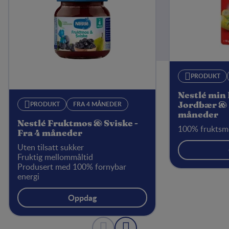
PRODUKT
Nestlé min 
PRODUKT
FRA 4 MÅNEDER
Jordbær & 
måneder
Nestlé Fruktmos & Sviske -
100% fruktsm
Fra 4 måneder
Uten tilsatt sukker
Fruktig mellommåltid
Produsert med 100% fornybar
energi
Oppdag