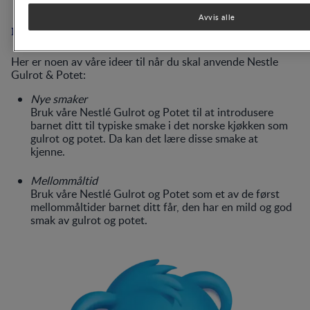
Nestlé Gulrot & Potet - et godt mellommåltid!
Her er noen av våre ideer til når du skal anvende Nestle
Gulrot & Potet:
Nye smaker
Bruk våre Nestlé Gulrot og Potet til at introdusere
barnet ditt til typiske smake i det norske kjøkken som
gulrot og potet. Da kan det lære disse smake at
kjenne.
Mellommåltid
Bruk våre Nestlé Gulrot og Potet som et av de først
mellommåltider barnet ditt får, den har en mild og god
smak av gulrot og potet.