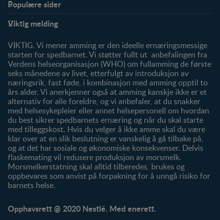
Populære sider
Støtte
Produkter
Viktig melding
FAQ
Våre produkter
Våre merker
VIKTIG. Vi mener amming er den ideelle ernæringsmessige
starten for spedbarnet. Vi støtter fullt ut anbefalingen fra
Verdens helseorganisasjon (WHO) om fullamming de første
seks månedene av livet, etterfulgt av introduksjon av
næringsrik, fast føde, i kombinasjon med amming opptil to
års alder. Vi anerkjenner også at amming kanskje ikke er et
alternativ for alle foreldre, og vi anbefaler, at du snakker
med helsesykepleier eller annet helsepersonell om hvordan
du best sikrer spedbarnets ernæring og når du skal starte
med tilleggskost. Hvis du velger å ikke amme skal du være
klar over at en slik beslutning er vanskelig å gå tilbake på,
og at det har sosiale og økonomiske konsekvenser. Delvis
flaskemating vil redusere produksjon av morsmelk.
Morsmelkerstatning skal alltid tilberedes, brukes og
oppbevares som anvist på forpakning for å unngå risiko for
barnets helse.
Opphavsrett @ 2020 Nestlé. Med enerett.