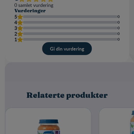
0
samlet vurdering
Vurderinger
5
0
4
0
3
0
2
0
1
0
Gi din vurdering
Karakter
Navn
Relaterte produkter
Skriv en omtale