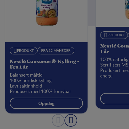
PRODUKT
Nestlé Cous
PRODUKT
FRA 12 MÅNEDER
1 år
100% naturlig
Nestlé Couscous & Kylling -
Sertifisert M
Fra 1 år
Produsert me
Balansert måltid
energi
100% nordisk kylling
Lavt saltinnhold
Produsert med 100% fornybar
energi
Oppdag