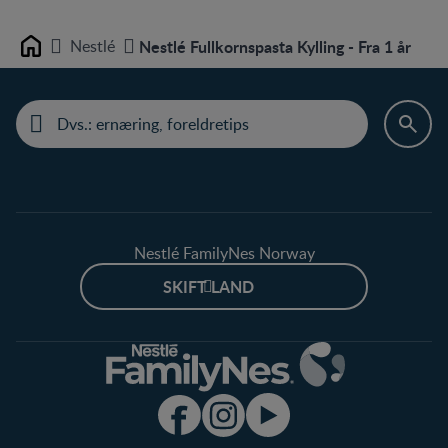
Nestlé
Nestlé Fullkornspasta Kylling - Fra 1 år
Home
Nestlé FamilyNes Norway
SKIFT LAND