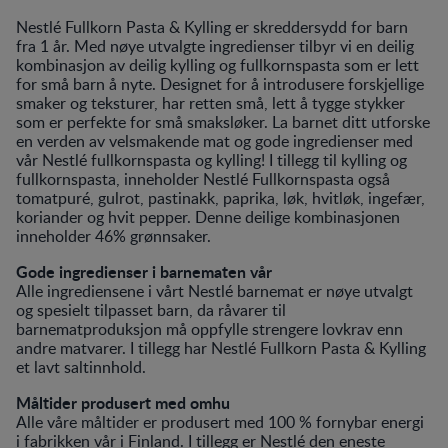
Nestlé Fullkorn Pasta & Kylling er skreddersydd for barn
fra 1 år. Med nøye utvalgte ingredienser tilbyr vi en deilig
kombinasjon av deilig kylling og fullkornspasta som er lett
for små barn å nyte. Designet for å introdusere forskjellige
smaker og teksturer, har retten små, lett å tygge stykker
som er perfekte for små smaksløker. La barnet ditt utforske
en verden av velsmakende mat og gode ingredienser med
vår Nestlé fullkornspasta og kylling! I tillegg til kylling og
fullkornspasta, inneholder Nestlé Fullkornspasta også
tomatpuré, gulrot, pastinakk, paprika, løk, hvitløk, ingefær,
koriander og hvit pepper. Denne deilige kombinasjonen
inneholder 46% grønnsaker.
Gode ingredienser i barnematen vår
Alle ingrediensene i vårt Nestlé barnemat er nøye utvalgt
og spesielt tilpasset barn, da råvarer til
barnematproduksjon må oppfylle strengere lovkrav enn
andre matvarer. I tillegg har Nestlé Fullkorn Pasta & Kylling
et lavt saltinnhold.
Måltider produsert med omhu
Alle våre måltider er produsert med 100 % fornybar energi
i fabrikken vår i Finland. I tillegg er Nestlé den eneste