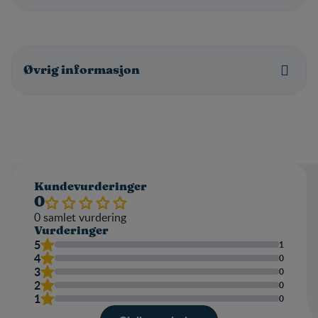
Øvrig informasjon
Kundevurderinger
0
0
samlet vurdering
Vurderinger
5
1
4
0
3
0
2
0
1
0