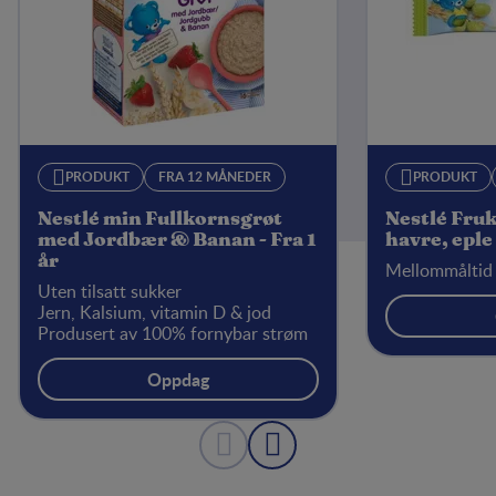
PRODUKT
FRA 12 MÅNEDER
PRODUKT
Nestlé min Fullkornsgrøt
Nestlé Fru
med Jordbær & Banan - Fra 1
havre, eple 
år
Mellommåltid 
Uten tilsatt sukker
Jern, Kalsium, vitamin D & jod
Produsert av 100% fornybar strøm
Oppdag