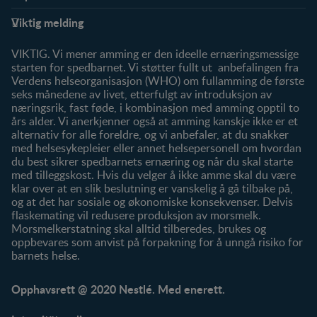
Støtte
Produkter
Viktig melding
FAQ
Våre produkter
Våre merker
VIKTIG. Vi mener amming er den ideelle ernæringsmessige
starten for spedbarnet. Vi støtter fullt ut anbefalingen fra
Verdens helseorganisasjon (WHO) om fullamming de første
seks månedene av livet, etterfulgt av introduksjon av
næringsrik, fast føde, i kombinasjon med amming opptil to
års alder. Vi anerkjenner også at amming kanskje ikke er et
alternativ for alle foreldre, og vi anbefaler, at du snakker
med helsesykepleier eller annet helsepersonell om hvordan
du best sikrer spedbarnets ernæring og når du skal starte
med tilleggskost. Hvis du velger å ikke amme skal du være
klar over at en slik beslutning er vanskelig å gå tilbake på,
og at det har sosiale og økonomiske konsekvenser. Delvis
flaskemating vil redusere produksjon av morsmelk.
Morsmelkerstatning skal alltid tilberedes, brukes og
oppbevares som anvist på forpakning for å unngå risiko for
barnets helse.
Opphavsrett @ 2020 Nestlé. Med enerett.