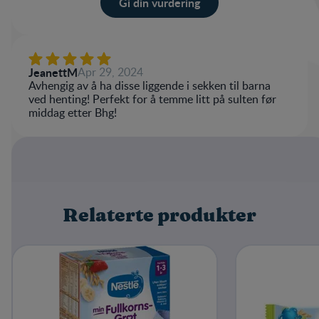
Gi din vurdering
Karakter
Navn
JeanettM
Apr 29, 2024
Avhengig av å ha disse liggende i sekken til barna
ved henting! Perfekt for å temme litt på sulten før
middag etter Bhg!
Skriv en omtale
Relaterte produkter