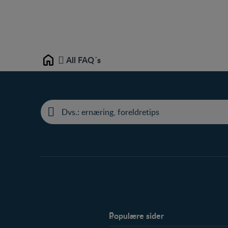
All FAQ´s
Home
Populære sider
Støtte