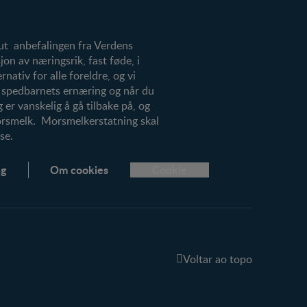
 ut anbefalingen fra Verdens
on av næringsrik, fast føde, i
ativ for alle foreldre, og vi
r spedbarnets ernæring og når du
 er vanskelig å gå tilbake på, og
morsmelk. Morsmelkerstatning skal
se.
ng
Om cookies
Cookie
Voltar ao topo