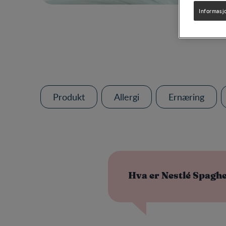
Informasj
Produkt
Allergi
Ernæring
Hva er Nestlé Spaghe