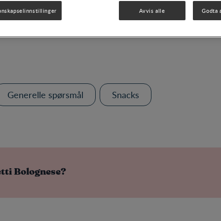
FAQ
onskapselinnstillinger
Avvis alle
Godta a
Generelle spørsmål
Snacks
tti Bolognese?