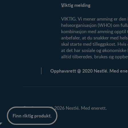
Viktig melding
FAQ
VIKTIG. Vi mener amming er den id
helseorganisasjon (WHO) om fullam
kombinasjon med amming opptil to å
anbefaler, at du snakker med hels
skal starte med tilleggskost. Hvis
at det har sosiale og økonomiske
alltid tilberedes, brukes og oppbe
Opphavsrett @ 2020 Nestlé. Med ener
Opphavsrett @ 2026 Nestlé. Med enerett.
Finn riktig produkt.