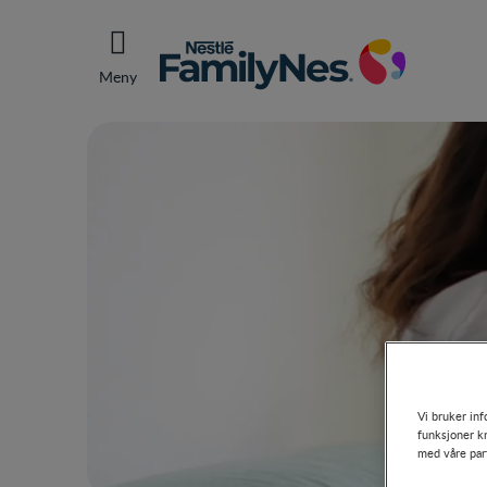
Meny
Vi bruker inf
funksjoner kn
med våre par