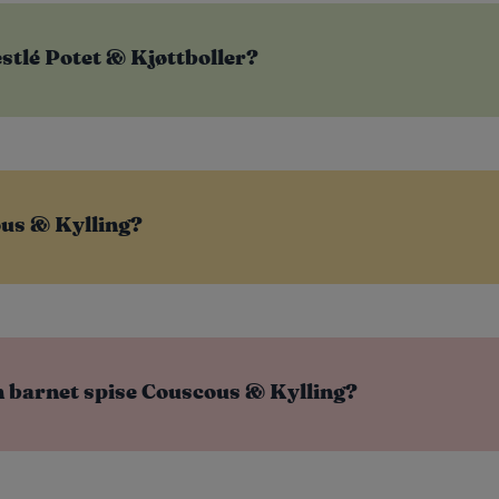
tlé Potet & Kjøttboller?​
ous & Kylling?
n barnet spise Couscous & Kylling?