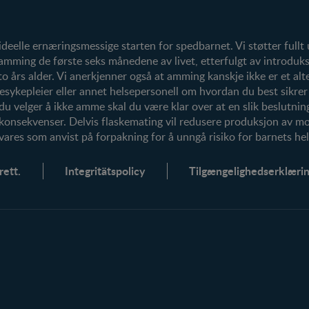
Våre produkter
Våre merker
eelle ernæringsmessige starten for spedbarnet. Vi støtter fullt
ming de første seks månedene av livet, etterfulgt av introduksj
rs alder. Vi anerkjenner også at amming kanskje ikke er et altern
esykepleier eller annet helsepersonell om hvordan du best sikre
 du velger å ikke amme skal du være klar over at en slik beslutning
 konsekvenser. Delvis flaskemating vil redusere produksjon av 
vares som anvist på forpakning for å unngå risiko for barnets hel
ett.
Integritätspolicy
Tilgængelighedserklæri