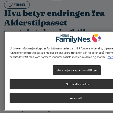
ARTIKKEL
Hva betyr endringen fra
Alderstilpasset
proteinteknologi til
Avansert
Vi bruker informasjonskapsler for å få nettstedet vårt til å fungere ordentlig, tilpass
proteinteknologi for
funksjoner knyttet til sosiale medier og analysere trafikken vår. Vi deler også infor
Mer
nettstedet vårt med våre partnere innenfor sosiale medier, reklame og analyse.
NAN PRO 2 og NAN
EXPERTPRO SENSILAC
Informasjonskapselinnstillinger
2?
Godta alle cookier
NOV 7, 2025
1 MIN
Du har kanskje lagt merke til en liten endring i emballasjen
Avvis alle
til NAN PRO 2 og NAN EXPERTPRO SENSILAC 2, hvor vi
har erstattet termen ”Alderstilpasset proteinteknologi” med
”Avansert proteinteknologi”.